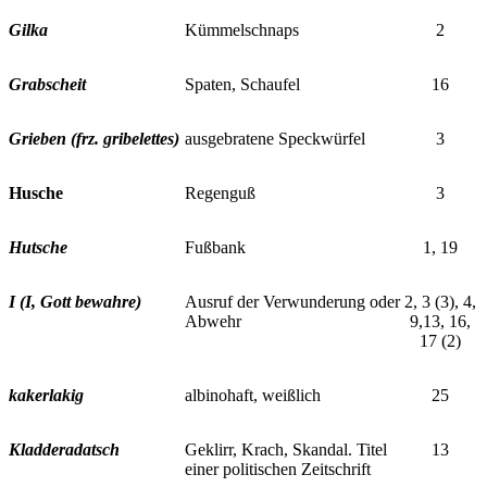
Gilka
Kümmelschnaps
2
Grabscheit
Spaten, Schaufel
16
Grieben (frz. gribelettes)
ausgebratene Speckwürfel
3
Husche
Regenguß
3
Hutsche
Fußbank
1, 19
I (I, Gott bewahre)
Ausruf der Verwunderung oder
2, 3 (3), 4,
Abwehr
9,13, 16,
17 (2)
kakerlakig
albinohaft, weißlich
25
Kladderadatsch
Geklirr, Krach, Skandal. Titel
13
einer politischen Zeitschrift