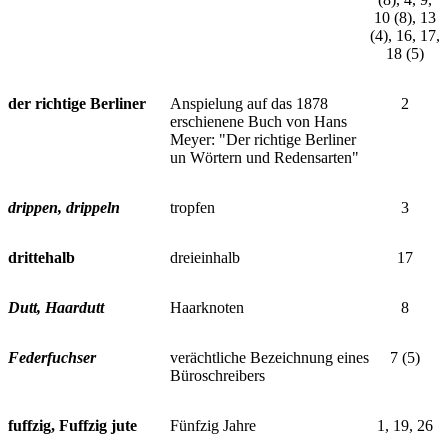
10 (8), 13
(4), 16, 17,
18 (5)
der richtige Berliner
Anspielung auf das 1878
2
erschienene Buch von Hans
Meyer: "Der richtige Berliner
un Wörtern und Redensarten"
drippen, drippeln
tropfen
3
drittehalb
dreieinhalb
17
Dutt, Haardutt
Haarknoten
8
Federfuchser
verächtliche Bezeichnung eines
7 (5)
Büroschreibers
fuffzig, Fuffzig jute
Fünfzig Jahre
1, 19, 26