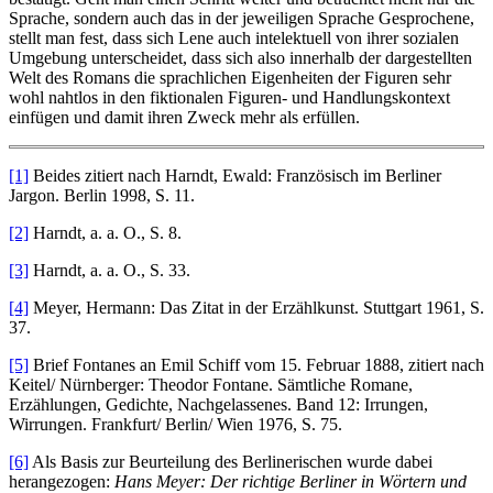
Sprache, sondern auch das in der jeweiligen Sprache Gesprochene,
stellt man fest, dass sich Lene auch intelektuell von ihrer sozialen
Umgebung unterscheidet, dass sich also innerhalb der dargestellten
Welt des Romans die sprachlichen Eigenheiten der Figuren sehr
wohl nahtlos in den fiktionalen Figuren- und Handlungskontext
einfügen und damit ihren Zweck mehr als erfüllen.
[1]
Beides zitiert nach Harndt, Ewald: Französisch im Berliner
Jargon. Berlin 1998, S. 11.
[2]
Harndt, a. a. O., S. 8.
[3]
Harndt, a. a. O., S. 33.
[4]
Meyer, Hermann: Das Zitat in der Erzählkunst. Stuttgart 1961, S.
37.
[5]
Brief Fontanes an Emil Schiff vom 15. Februar 1888, zitiert nach
Keitel/ Nürnberger: Theodor Fontane. Sämtliche Romane,
Erzählungen, Gedichte, Nachgelassenes. Band 12: Irrungen,
Wirrungen. Frankfurt/ Berlin/ Wien 1976, S. 75.
[6]
Als Basis zur Beurteilung des Berlinerischen wurde dabei
herangezogen:
Hans Meyer: Der richtige Berliner in Wörtern und