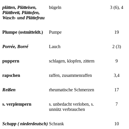
plätten, Plätteisen,
bügeln
3 (6), 4
Plättbrett, Plättofen,
Wasch- und Plättefrau
Plumpe (ostmitteldt.)
Pumpe
19
Porrée, Borré
Lauch
2 (3)
puppern
schlagen, klopfen, zittern
9
rapschen
raffen, zusammenraffen
3,4
Reißen
rheumatische Schmerzen
17
s. verplempern
s. unbedacht verloben, s.
7
unnütz verbrauchen
Schapp ( niederdeutsch)
Schrank
10