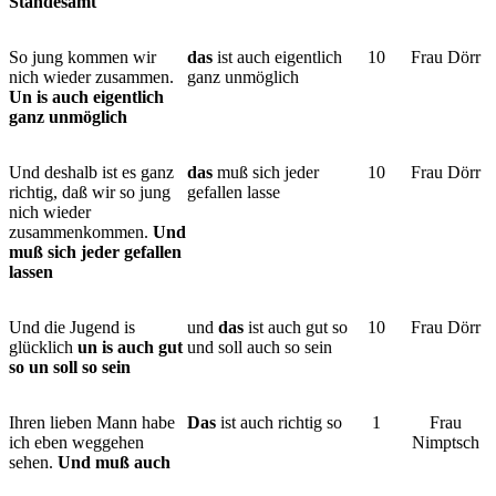
Standesamt
So jung kommen wir
das
ist auch eigentlich
10
Frau Dörr
nich wieder zusammen.
ganz unmöglich
Un is auch eigentlich
ganz unmöglich
Und deshalb ist es ganz
das
muß sich jeder
10
Frau Dörr
richtig, daß wir so jung
gefallen lasse
nich wieder
zusammenkommen.
Und
muß sich jeder gefallen
lassen
Und die Jugend is
und
das
ist auch gut so
10
Frau Dörr
glücklich
un is auch gut
und soll auch so sein
so un soll so sein
Ihren lieben Mann habe
Das
ist auch richtig so
1
Frau
ich eben weggehen
Nimptsch
sehen.
Und muß auch