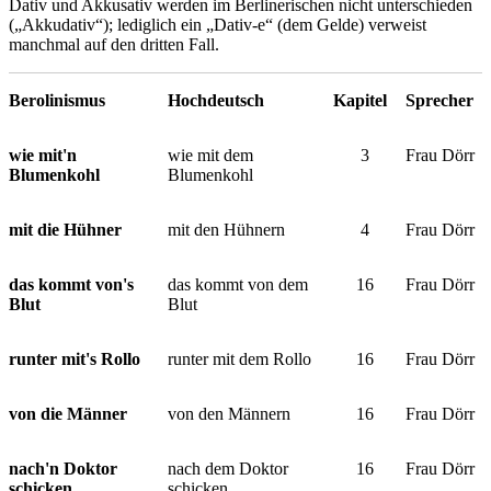
Dativ und Akkusativ werden im Berlinerischen nicht unterschieden
(„Akkudativ“); lediglich ein „Dativ-e“ (dem Gelde) verweist
manchmal auf den dritten Fall.
Berolinismus
Hochdeutsch
Kapitel
Sprecher
wie mit'n
wie mit dem
3
Frau Dörr
Blumenkohl
Blumenkohl
mit die Hühner
mit den Hühnern
4
Frau Dörr
das kommt von's
das kommt von dem
16
Frau Dörr
Blut
Blut
runter mit's Rollo
runter mit dem Rollo
16
Frau Dörr
von die Männer
von den Männern
16
Frau Dörr
nach'n Doktor
nach dem Doktor
16
Frau Dörr
schicken
schicken