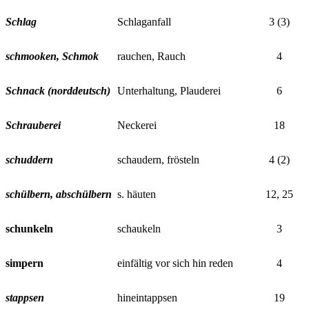
Schlag
Schlaganfall
3 (3)
schmooken, Schmok
rauchen, Rauch
4
Schnack (norddeutsch)
Unterhaltung, Plauderei
6
Schrauberei
Neckerei
18
schuddern
schaudern, frösteln
4 (2)
schülbern, abschülbern
s. häuten
12, 25
schunkeln
schaukeln
3
simpern
einfältig vor sich hin reden
4
stappsen
hineintappsen
19