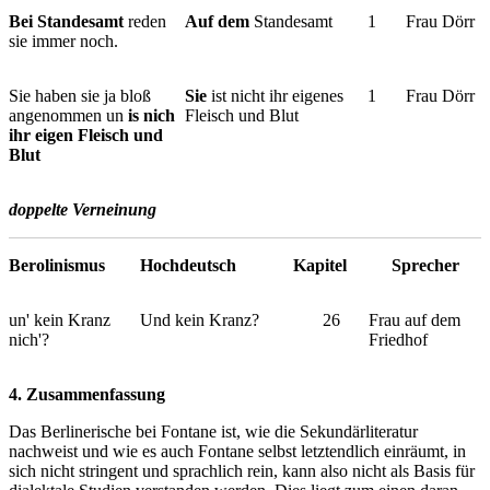
Bei Standesamt
reden
Auf dem
Standesamt
1
Frau Dörr
sie immer noch.
Sie haben sie ja bloß
Sie
ist nicht ihr eigenes
1
Frau Dörr
angenommen un
is nich
Fleisch und Blut
ihr eigen Fleisch und
Blut
doppelte Verneinung
Berolinismus
Hochdeutsch
Kapitel
Sprecher
un' kein Kranz
Und kein Kranz?
26
Frau auf dem
nich'?
Friedhof
4. Zusammenfassung
Das Berlinerische bei Fontane ist, wie die Sekundärliteratur
nachweist und wie es auch Fontane selbst letztendlich einräumt, in
sich nicht stringent und sprachlich rein, kann also nicht als Basis für