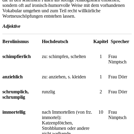
sondern oft auf ironisch-humorvolle Weise mit dem vorhandenen
Vokabular umgehen und zum Teil recht willkürliche
Wortneuschöpfungen entstehen lassen.
Adjektive
Berolinismus
Hochdeutsch
Kapitel
Sprecher
schimpfierlich
zu: schimpfen, schelten
1
Frau
Nimptsch
anziehlich
zu: anziehen, s. kleiden
1
Frau Dörr
schrumplich,
runzlig
2
Frau Dörr
schrumplig
immortellig
nach Immortellen (von frz.
10
Frau
immortel):
Nimptsch
Katzenpfötchen,
Strohblumen oder andere
nicht welkende