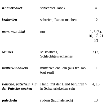
Knallerballer
schlechter Tabak
4
krakeelen
schreien, Radau machen
12
man, man bloß
nur
1, 3 (3),
10, 17, 21
(2)
Murks
Misswuchs,
3 (2)
Schlechtgewachsenes
mutterwindallein
mutterseelenallein (aus frz. moi
11
tout seul)
Patsche, patscheln > in
Hand, mit der Hand berühren >
4, 13
der Patsche stecken
in Schwierigkeiten sein
pätscheln
rudern (lautmalerisch)
13