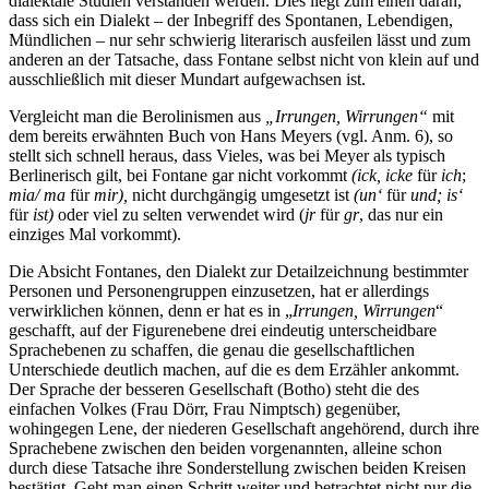
dialektale Studien verstanden werden. Dies liegt zum einen daran,
dass sich ein Dialekt – der Inbegriff des Spontanen, Lebendigen,
Mündlichen – nur sehr schwierig literarisch ausfeilen lässt und zum
anderen an der Tatsache, dass Fontane selbst nicht von klein auf und
ausschließlich mit dieser Mundart aufgewachsen ist.
Vergleicht man die Berolinismen aus
„Irrungen, Wirrungen“
mit
dem bereits erwähnten Buch von Hans Meyers (vgl. Anm. 6), so
stellt sich schnell heraus, dass Vieles, was bei Meyer als typisch
Berlinerisch gilt, bei Fontane gar nicht vorkommt
(ick, icke
für
ich
;
mia/ ma
für
mir),
nicht durchgängig umgesetzt ist
(un‘
für
und; is‘
für
ist)
oder viel zu selten verwendet wird (
jr
für
gr
, das nur ein
einziges Mal vorkommt).
Die Absicht Fontanes, den Dialekt zur Detailzeichnung bestimmter
Personen und Personengruppen einzusetzen, hat er allerdings
verwirklichen können, denn er hat es in „
Irrungen, Wirrungen
“
geschafft, auf der Figurenebene drei eindeutig unterscheidbare
Sprachebenen zu schaffen, die genau die gesellschaftlichen
Unterschiede deutlich machen, auf die es dem Erzähler ankommt.
Der Sprache der besseren Gesellschaft (Botho) steht die des
einfachen Volkes (Frau Dörr, Frau Nimptsch) gegenüber,
wohingegen Lene, der niederen Gesellschaft angehörend, durch ihre
Sprachebene zwischen den beiden vorgenannten, alleine schon
durch diese Tatsache ihre Sonderstellung zwischen beiden Kreisen
bestätigt. Geht man einen Schritt weiter und betrachtet nicht nur die