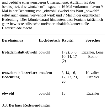
und bedürfte einer genaueren Untersuchung. Auffällig ist aber
bereits jetzt, dass „trotzdem“ insgesamt 16 Mal vorkommt, davon 9
Mal in der Bedeutung von „obwohl“ (wobei das Wort „obwohl“
selbst auch einmal verwendet wird) und 7 Mal in der eigentlichen
Bedeutung. Dies könnte darauf hindeuten, dass Fontane tatsächlich
ganz bewusste stilistische und/oder inhaltlich-kontextuelle
Unterschiede macht.
Berolinismus
Hochdeutsch
Kapitel
Sprecher
trotzdem statt obwohl
obwohl
1 (2), 5, 6,
Erzähler, Lene,
10, 14, 17
Botho
(2)
trotzdem in korrekter
trotzdem
8, 14, 16,
Kavalier,
Bedeutung
17, 22, 23,
Erzähler
26
obwohl
obwohl
13
Erzähler
3.3: Berliner Redewendungen