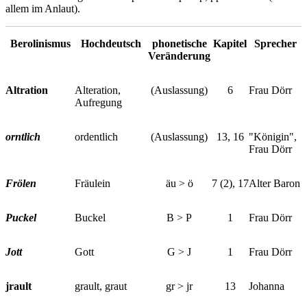
allem im Anlaut).
Berolinismus
Hochdeutsch
phonetische
Kapitel
Sprecher
Veränderung
Altration
Alteration,
(Auslassung)
6
Frau Dörr
Aufregung
orntlich
ordentlich
(Auslassung)
13, 16
"Königin",
Frau Dörr
Frölen
Fräulein
äu > ö
7 (2), 17
Alter Baron
Puckel
Buckel
B > P
1
Frau Dörr
Jott
Gott
G > J
1
Frau Dörr
jrault
grault, graut
gr > jr
13
Johanna