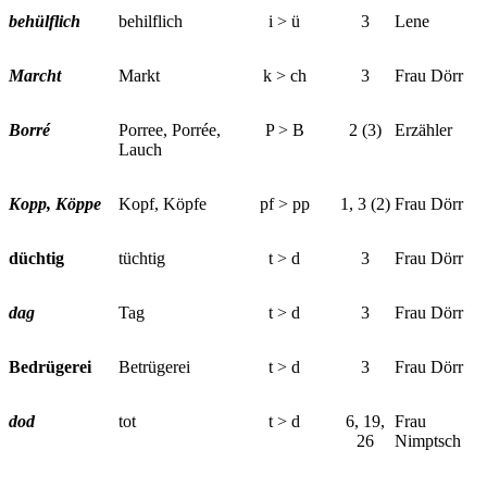
behülflich
behilflich
i > ü
3
Lene
Marcht
Markt
k > ch
3
Frau Dörr
Borré
Porree, Porrée,
P > B
2 (3)
Erzähler
Lauch
Kopp, Köppe
Kopf, Köpfe
pf > pp
1, 3 (2)
Frau Dörr
düchtig
tüchtig
t > d
3
Frau Dörr
dag
Tag
t > d
3
Frau Dörr
Bedrügerei
Betrügerei
t > d
3
Frau Dörr
dod
tot
t > d
6, 19,
Frau
26
Nimptsch