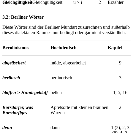
Gleichgiltigkeit
Gleichgültigkeit
ü > i
2
Erzähler
3.2: Berliner Wörter
Diese Wörter sind der Berliner Mundart zuzurechnen und außerhalb
dieses dialektalen Raumes nur bedingt oder gar nicht verständlich.
Berolinismus
Hochdeutsch
Kapitel
abgeäschert
müde, abgearbeitet
9
berlinsch
berlinerisch
3
blaffen > Hundegeblaff
bellen
1, 5, 16
Borsdorfer, was
Apfelsorte mit kleinen braunen
2
Borsdorfiges
Warzen
denn
dann
1 (2), 2, 3
(8), 4, 9,