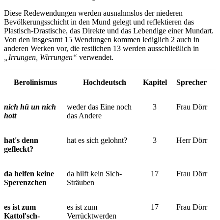
Diese Redewendungen werden ausnahmslos der niederen
Bevölkerungsschicht in den Mund gelegt und reflektieren das
Plastisch-Drastische, das Direkte und das Lebendige einer Mundart.
Von den insgesamt 15 Wendungen kommen lediglich 2 auch in
anderen Werken vor, die restlichen 13 werden ausschließlich in
„Irrungen, Wirrungen“
verwendet.
Berolinismus
Hochdeutsch
Kapitel
Sprecher
nich hü un nich
weder das Eine noch
3
Frau Dörr
hott
das Andere
hat's denn
hat es sich gelohnt?
3
Herr Dörr
gefleckt?
da helfen keine
da hilft kein Sich-
17
Frau Dörr
Sperenzchen
Sträuben
es ist zum
es ist zum
17
Frau Dörr
Kattol'sch-
Verrücktwerden