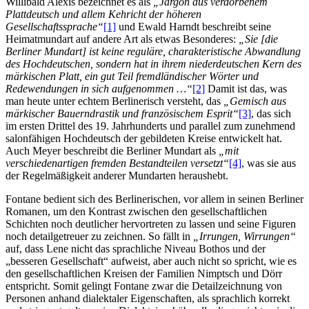
Willibald Alexis bezeichnet es als
„Jargon aus verdorbenem
Plattdeutsch und allem Kehricht der höheren
Gesellschaftssprache“
[1]
und Ewald Harndt beschreibt seine
Heimatmundart auf andere Art als etwas Besonderes:
„Sie [die
Berliner Mundart] ist keine reguläre, charakteristische Abwandlung
des Hochdeutschen, sondern hat in ihrem niederdeutschen Kern des
märkischen Platt, ein gut Teil fremdländischer Wörter und
Redewendungen in sich aufgenommen …“
[2]
Damit ist das, was
man heute unter echtem Berlinerisch versteht, das
„Gemisch aus
märkischer Bauerndrastik und französischem Esprit“
[3]
, das sich
im ersten Drittel des 19. Jahrhunderts und parallel zum zunehmend
salonfähigen Hochdeutsch der gebildeten Kreise entwickelt hat.
Auch Meyer beschreibt die Berliner Mundart als
„mit
verschiedenartigen fremden Bestandteilen versetzt“
[4]
, was sie aus
der Regelmäßigkeit anderer Mundarten heraushebt.
Fontane bedient sich des Berlinerischen, vor allem in seinen Berliner
Romanen, um den Kontrast zwischen den gesellschaftlichen
Schichten noch deutlicher hervortreten zu lassen und seine Figuren
noch detailgetreuer zu zeichnen. So fällt in
„Irrungen, Wirrungen“
auf, dass Lene nicht das sprachliche Niveau Bothos und der
„besseren Gesellschaft“ aufweist, aber auch nicht so spricht, wie es
den gesellschaftlichen Kreisen der Familien Nimptsch und Dörr
entspricht. Somit gelingt Fontane zwar die Detailzeichnung von
Personen anhand dialektaler Eigenschaften, als sprachlich korrekt