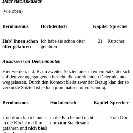
Dativ statt Akkusativ
(wie oben)
Berolinismus
Hochdeutsch
Kapitel
Sprecher
Hab' Ihnen schon
Ich habe sie schon öfter
21
Kutscher
öfter gefahren
gefahren
Auslassen von Determinanten
Hier werden, i. d. R. im zweiten Satzteil oder in einem Satz, der sich
auf den vorangegangenen bezieht, die zuordnenden Determinanten
weggelassen. Durch den Kontext bleibt zwar der Bezug klar, der so
verkürzte Satzteil ist jedoch grammatisch unvollständig.
Berolinismus
Hochdeutsch
Kapitel
Sprecher
Und drum bin ich auch
in die Kirche und nicht
1
Frau Dörr
in die Kirche mit ihm
nur
zum
Standesamt
gefahren und
nich bloß