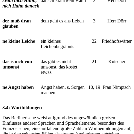
kräht nich Huhn,
danach kräht kein Hahn
2
Herr Dörr
nich Hahn danach
der muß dran
dem geht es ans Leben
3
Herr Dörr
glauben
ne kleine Leiche
ein kleines
22
Friedhofswärter
Leichenbegräbnis
das is nich von
das gibt es nicht
21
Kutscher
umsonst
umsonst, das kostet
etwas
ne Angst haben
Angst haben, s. Sorgen
10, 19
Frau Nimptsch
machen
3.4: Wortbildungen
Das Berlinerische weist aufgrund des ungewöhnlich großen
Einflusses anderer Sprachen und Sprachelemente, besonders des
Französischen, eine auffallend große Zahl an Wortneubildungen auf,
die in den seltensten Fällen als strenge Analogismen entstehen,