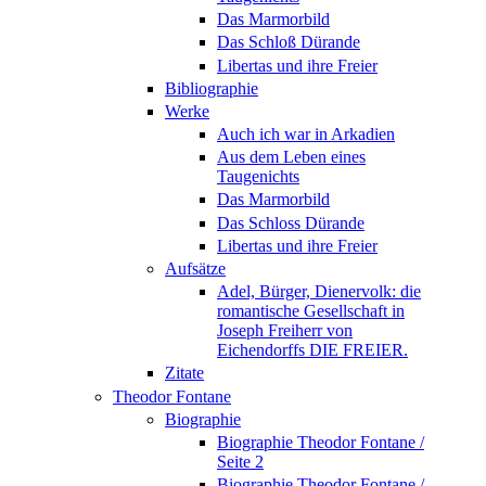
Das Marmorbild
Das Schloß Dürande
Libertas und ihre Freier
Bibliographie
Werke
Auch ich war in Arkadien
Aus dem Leben eines
Taugenichts
Das Marmorbild
Das Schloss Dürande
Libertas und ihre Freier
Aufsätze
Adel, Bürger, Dienervolk: die
romantische Gesellschaft in
Joseph Freiherr von
Eichendorffs DIE FREIER.
Zitate
Theodor Fontane
Biographie
Biographie Theodor Fontane /
Seite 2
Biographie Theodor Fontane /