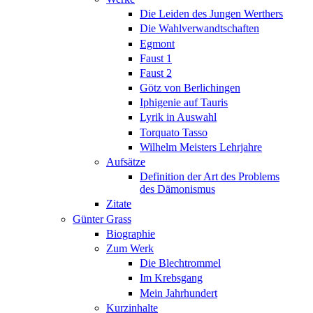
Die Leiden des Jungen Werthers
Die Wahlverwandtschaften
Egmont
Faust 1
Faust 2
Götz von Berlichingen
Iphigenie auf Tauris
Lyrik in Auswahl
Torquato Tasso
Wilhelm Meisters Lehrjahre
Aufsätze
Definition der Art des Problems
des Dämonismus
Zitate
Günter Grass
Biographie
Zum Werk
Die Blechtrommel
Im Krebsgang
Mein Jahrhundert
Kurzinhalte