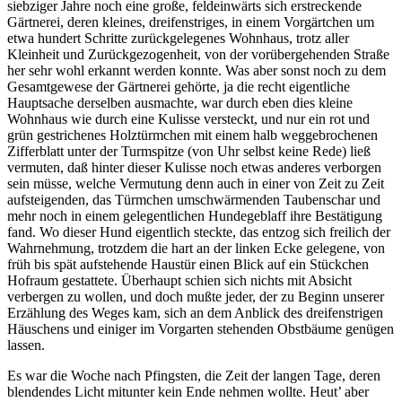
siebziger Jahre noch eine große, feldeinwärts sich erstreckende
Gärtnerei, deren kleines, dreifenstriges, in einem Vorgärtchen um
etwa hundert Schritte zurückgelegenes Wohn­haus, trotz aller
Kleinheit und Zurückgezogenheit, von der vorübergehenden Straße
her sehr wohl erkannt werden konnte. Was aber sonst noch zu dem
Gesamtgewese der Gärtnerei gehörte, ja die recht eigentliche
Hauptsache derselben ausmachte, war durch eben dies kleine
Wohnhaus wie durch eine Kulisse versteckt, und nur ein rot und
grün gestrichenes Holztürmchen mit einem halb weggebrochenen
Zifferblatt unter der Turmspitze (von Uhr selbst keine Rede) ließ
vermuten, daß hinter dieser Kulisse noch etwas anderes verborgen
sein müsse, welche Vermutung denn auch in einer von Zeit zu Zeit
aufsteigenden, das Türm­chen umschwärmenden Taubenschar und
mehr noch in einem gelegentlichen Hundegeblaff ihre Bestätigung
fand. Wo dieser Hund eigentlich steckte, das entzog sich freilich der
Wahrnehmung, trotzdem die hart an der linken Ecke gelegene, von
früh bis spät aufstehende Haustür einen Blick auf ein Stückchen
Hofraum gestattete. Überhaupt schien sich nichts mit Absicht
verbergen zu wollen, und doch mußte jeder, der zu Beginn unserer
Erzählung des Weges kam, sich an dem Anblick des dreifenstrigen
Häuschens und einiger im Vorgarten stehenden Obstbäume genügen
lassen.
Es war die Woche nach Pfingsten, die Zeit der langen Tage, deren
blendendes Licht mitunter kein Ende nehmen wollte. Heut’ aber