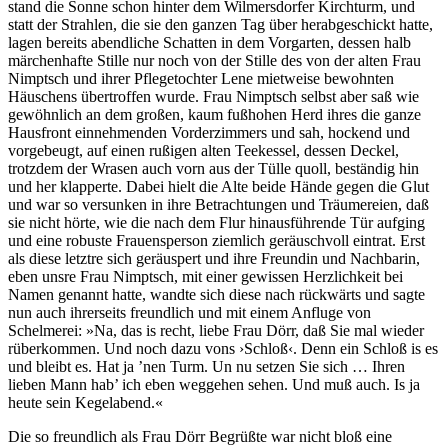
stand die Sonne schon hinter dem Wilmersdorfer Kirchturm, und
statt der Strahlen, die sie den ganzen Tag über herabgeschickt hatte,
lagen bereits abendliche Schatten in dem Vorgarten, dessen halb
märchenhafte Stille nur noch von der Stille des von der alten Frau
Nimptsch und ihrer Pflegetochter Lene mietweise bewohnten
Häuschens übertroffen wurde. Frau Nimptsch selbst aber saß wie
gewöhnlich an dem großen, kaum fußhohen Herd ihres die ganze
Hausfront einnehmenden Vorderzimmers und sah, hockend und
vorgebeugt, auf einen rußigen alten Teekessel, dessen Deckel,
trotzdem der Wrasen auch vorn aus der Tülle quoll, beständig hin
und her klapperte. Dabei hielt die Alte beide Hände gegen die Glut
und war so versunken in ihre Betrachtungen und Träumereien, daß
sie nicht hörte, wie die nach dem Flur hinausführende Tür aufging
und eine robuste Frauensperson ziemlich geräuschvoll eintrat. Erst
als diese letztre sich geräuspert und ihre Freundin und Nachbarin,
eben unsre Frau Nimptsch, mit einer gewissen Herzlichkeit bei
Namen genannt hatte, wandte sich diese nach rückwärts und sagte
nun auch ihrerseits freundlich und mit einem Anfluge von
Schelmerei: »Na, das is recht, liebe Frau Dörr, daß Sie mal wieder
rüberkommen. Und noch dazu vons ›Schloß‹. Denn ein Schloß is es
und bleibt es. Hat ja ’nen Turm. Un nu setzen Sie sich … Ihren
lieben Mann hab’ ich eben weggehen sehen. Und muß auch. Is ja
heute sein Kegelabend.«
Die so freundlich als Frau Dörr Begrüßte war nicht bloß eine