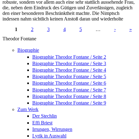
robuste, sondern vor allem auch eine sehr stattlich aussehende Frau,
die, neben dem Eindruck des Gütigen und Zuverlässigen, zugleich
den einer besonderen Beschränktheit machte. Die Nimptsch
indessen nahm sichtlich keinen Anstoß daran und wiederholte
1
2
3
4
5
…
›
»
Seiten
Theodor Fontane
Biographie
Biographie Theodor Fontane / Seite 2
Biographie Theodor Fontane / Seite 3
Biographie Theodor Fontane / Seite 4
Biographie Theodor Fontane / Seite 5
Biographie Theodor Fontane / Seite 6
Biographie Theodor Fontane / Seite 7
Biographie Theodor Fontane / Seite 8
Biographie Theodor Fontane / Seite 9
Zum Werk
Der Stechlin
Effi Briest
Irrungen, Wirrungen
Lyrik in Auswahl