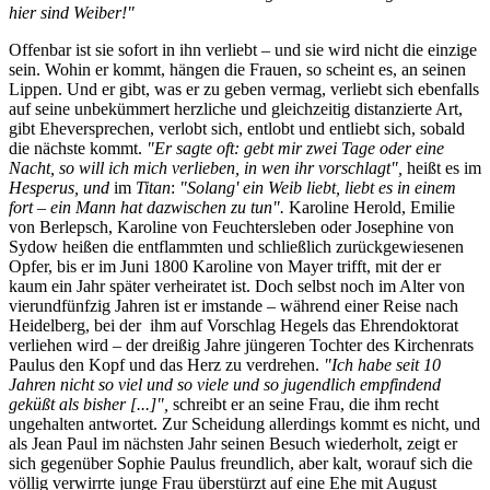
hier sind Weiber!"
Offenbar ist sie sofort in ihn verliebt – und sie wird nicht die einzige
sein. Wohin er kommt, hängen die Frauen, so scheint es, an seinen
Lippen. Und er gibt, was er zu geben vermag, verliebt sich ebenfalls
auf seine unbekümmert herzliche und gleichzeitig distanzierte Art,
gibt Eheversprechen, verlobt sich, entlobt und entliebt sich, sobald
die nächste kommt.
"Er sagte oft: gebt mir zwei Tage oder eine
Nacht, so will ich mich verlieben, in wen ihr vorschlagt",
heißt es im
Hesperus, und
im
Titan
:
"Solang' ein Weib liebt, liebt es in einem
fort – ein Mann hat dazwischen zu tun".
Karoline Herold, Emilie
von Berlepsch, Karoline von Feuchtersleben oder Josephine von
Sydow heißen die entflammten und schließlich zurückgewiesenen
Opfer, bis er im Juni 1800 Karoline von Mayer trifft, mit der er
kaum ein Jahr später verheiratet ist. Doch selbst noch im Alter von
vierundfünfzig Jahren ist er imstande – während einer Reise nach
Heidelberg, bei der ihm auf Vorschlag Hegels das Ehrendoktorat
verliehen wird – der dreißig Jahre jüngeren Tochter des Kirchenrats
Paulus den Kopf und das Herz zu verdrehen.
"Ich habe seit 10
Jahren nicht so viel und so viele und so jugendlich empfindend
geküßt als bisher [...]",
schreibt er an seine Frau, die ihm recht
ungehalten antwortet. Zur Scheidung allerdings kommt es nicht, und
als Jean Paul im nächsten Jahr seinen Besuch wiederholt, zeigt er
sich gegenüber Sophie Paulus freundlich, aber kalt, worauf sich die
völlig verwirrte junge Frau überstürzt auf eine Ehe mit August