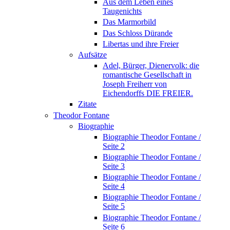
Aus dem Leben eines
Taugenichts
Das Marmorbild
Das Schloss Dürande
Libertas und ihre Freier
Aufsätze
Adel, Bürger, Dienervolk: die
romantische Gesellschaft in
Joseph Freiherr von
Eichendorffs DIE FREIER.
Zitate
Theodor Fontane
Biographie
Biographie Theodor Fontane /
Seite 2
Biographie Theodor Fontane /
Seite 3
Biographie Theodor Fontane /
Seite 4
Biographie Theodor Fontane /
Seite 5
Biographie Theodor Fontane /
Seite 6