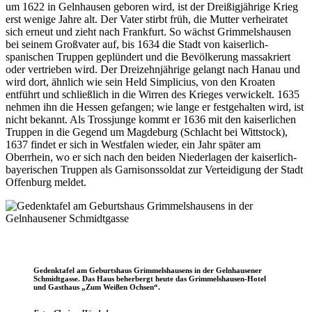
um 1622 in Gelnhausen geboren wird, ist der Dreißigjährige Krieg
erst wenige Jahre alt. Der Vater stirbt früh, die Mutter verheiratet
sich erneut und zieht nach Frankfurt. So wächst Grimmelshausen
bei seinem Großvater auf, bis 1634 die Stadt von kaiserlich-
spanischen Truppen geplündert und die Bevölkerung massakriert
oder vertrieben wird. Der Dreizehnjährige gelangt nach Hanau und
wird dort, ähnlich wie sein Held Simplicius, von den Kroaten
entführt und schließlich in die Wirren des Krieges verwickelt. 1635
nehmen ihn die Hessen gefangen; wie lange er festgehalten wird, ist
nicht bekannt. Als Trossjunge kommt er 1636 mit den kaiserlichen
Truppen in die Gegend um Magdeburg (Schlacht bei Wittstock),
1637 findet er sich in Westfalen wieder, ein Jahr später am
Oberrhein, wo er sich nach den beiden Niederlagen der kaiserlich-
bayerischen Truppen als Garnisonssoldat zur Verteidigung der Stadt
Offenburg meldet.
Gedenktafel am Geburtshaus Grimmelshausens in der Gelnhausener
Schmidtgasse. Das Haus beherbergt heute das Grimmelshausen-Hotel
und Gasthaus „Zum Weißen Ochsen“.