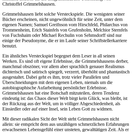
Christoffel Grimmelshausen.
Grimmelshausen liebt solche Versteckspiele. Die wenigsten seiner
Bücher erscheinen, nicht ungewöhnlich für seine Zeit, unter dem
eigenen Namen; Samuel Greifnson vom Hirschfeld, Philarchus von
Trommenheim, Erich Stainfels von Grufenholm, Melchior Sternfels
von Fuchshaim oder Michael Rechulin von Sehmsdorff sind nur
einige der Pseudonyme, die er im Laufe seiner Schriftstellerkarriere
benutzt.
Ein ähnliches Versteckspiel begegnet dem Leser in all seinen
Werken. Es sind oft eigene Erlebnisse, die Grimmelshausens derber,
manchmal obszöner, vor allem aber sprachlich genauer Realismus
dichterisch und satirisch spiegelt, verzerrt, überhöht und phantastisch
ausgestaltet. Dabei geht es ihm, trotz vieler Parallelen und
Überschneidungen mit dem eigenen Leben, niemals um die
autobiographische Aufarbeitung persönlicher Erlebnisse.
Grimmelshausen hat eine Botschaft mitzuteilen, deren Tendenz
eindeutig ist: das Chaos dieser Welt birgt kein Glück, was bleibt, ist
der Rückzug aus der Welt, um in völliger Abgeschiedenheit, als
Einsiedler oder auf einer Insel, sein Leben Gott zu widmen.
Mit dieser radikalen Sicht der Welt steht Grimmelshausen nicht
allein: sie entspricht dem aus unzähligen schmerzlichen Erfahrungen
erwachsenen Lebensgefühl einer unsteten, gewalttätigen Zeit. Als er