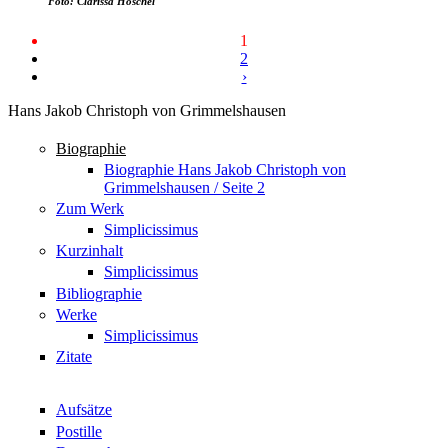
Foto: Clarissa Höschel
1
2
›
Hans Jakob Christoph von Grimmelshausen
Biographie
Biographie Hans Jakob Christoph von
Grimmelshausen / Seite 2
Zum Werk
Simplicissimus
Kurzinhalt
Simplicissimus
Bibliographie
Werke
Simplicissimus
Zitate
Aufsätze
Postille