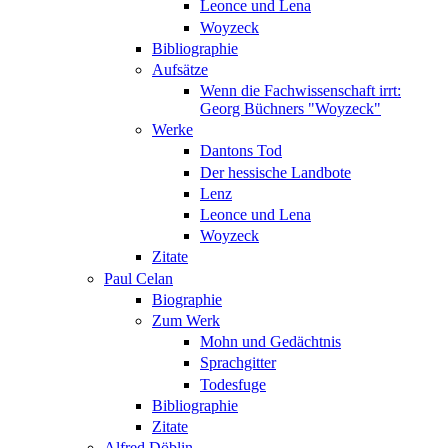
Leonce und Lena
Woyzeck
Bibliographie
Aufsätze
Wenn die Fachwissenschaft irrt:
Georg Büchners "Woyzeck"
Werke
Dantons Tod
Der hessische Landbote
Lenz
Leonce und Lena
Woyzeck
Zitate
Paul Celan
Biographie
Zum Werk
Mohn und Gedächtnis
Sprachgitter
Todesfuge
Bibliographie
Zitate
Alfred Döblin