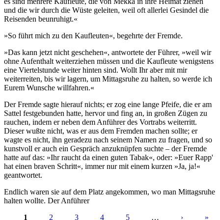
es sind mehrere Kaufleute, die von Mekka in ihre Heimat ziehen
und die wir durch die Wüste geleiten, weil oft allerlei Gesindel die
Reisenden beunruhigt.«
»So führt mich zu den Kaufleuten«, begehrte der Fremde.
»Das kann jetzt nicht geschehen«, antwortete der Führer, »weil wir
ohne Aufenthalt weiterziehen müssen und die Kaufleute wenigstens
eine Viertelstunde weiter hinten sind. Wollt Ihr aber mit mir
weiterreiten, bis wir lagern, um Mittagsruhe zu halten, so werde ich
Eurem Wunsche willfahren.«
Der Fremde sagte hierauf nichts; er zog eine lange Pfeife, die er am
Sattel festgebunden hatte, hervor und fing an, in großen Zügen zu
rauchen, indem er neben dem Anführer des Vortrabs weiterritt.
Dieser wußte nicht, was er aus dem Fremden machen sollte; er
wagte es nicht, ihn geradezu nach seinem Namen zu fragen, und so
kunstvoll er auch ein Gespräch anzuknüpfen suchte – der Fremde
hatte auf das: »Ihr raucht da einen guten Tabak«, oder: »Euer Rapp'
hat einen braven Schritt«, immer nur mit einem kurzen »Ja, ja!«
geantwortet.
Endlich waren sie auf dem Platz angekommen, wo man Mittagsruhe
halten wollte. Der Anführer
1
2
3
4
5
…
›
»