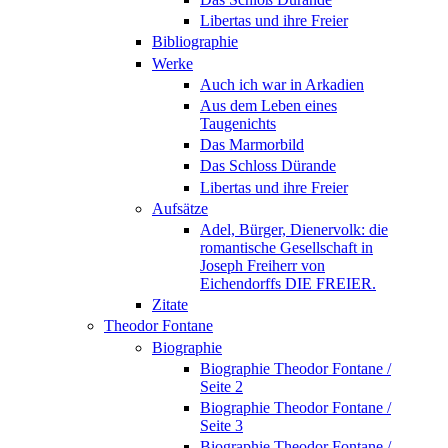
Libertas und ihre Freier
Bibliographie
Werke
Auch ich war in Arkadien
Aus dem Leben eines
Taugenichts
Das Marmorbild
Das Schloss Dürande
Libertas und ihre Freier
Aufsätze
Adel, Bürger, Dienervolk: die
romantische Gesellschaft in
Joseph Freiherr von
Eichendorffs DIE FREIER.
Zitate
Theodor Fontane
Biographie
Biographie Theodor Fontane /
Seite 2
Biographie Theodor Fontane /
Seite 3
Biographie Theodor Fontane /