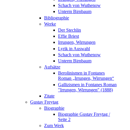
Schach von Wuthenow
Unterm Birnbaum
Bibliographie
Werke
Der Stechlin
Effie Briest
Irrungen, Wirrungen
Lyrik in Auswahl
Schach von Wuthenow
Unterm Birnbaum
Aufsätze
Berolinismen in Fontanes
Roman „Irrungen, Wirrungen“
Gallizismen in Fontanes Roman
"Irrungen, Wirrungen" (1888)
Zitate
Gustav Freytag
Biographie
Biographie Gustav Freytag /
Seite 2
Zum Werk