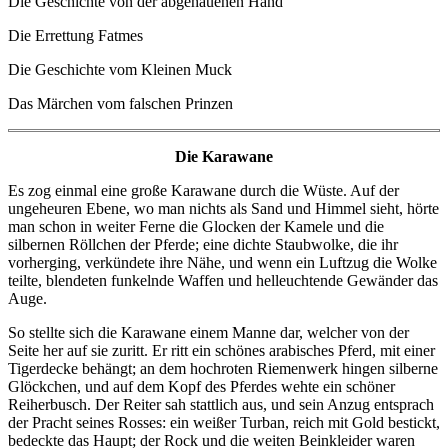
Die Geschichte von der abgehauenen Hand
Die Errettung Fatmes
Die Geschichte vom Kleinen Muck
Das Märchen vom falschen Prinzen
Die Karawane
Es zog einmal eine große Karawane durch die Wüste. Auf der
ungeheuren Ebene, wo man nichts als Sand und Himmel sieht, hörte
man schon in weiter Ferne die Glocken der Kamele und die
silbernen Röllchen der Pferde; eine dichte Staubwolke, die ihr
vorherging, verkündete ihre Nähe, und wenn ein Luftzug die Wolke
teilte, blendeten funkelnde Waffen und helleuchtende Gewänder das
Auge.
So stellte sich die Karawane einem Manne dar, welcher von der
Seite her auf sie zuritt. Er ritt ein schönes arabisches Pferd, mit einer
Tigerdecke behängt; an dem hochroten Riemenwerk hingen silberne
Glöckchen, und auf dem Kopf des Pferdes wehte ein schöner
Reiherbusch. Der Reiter sah stattlich aus, und sein Anzug entsprach
der Pracht seines Rosses: ein weißer Turban, reich mit Gold bestickt,
bedeckte das Haupt; der Rock und die weiten Beinkleider waren