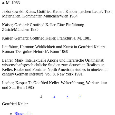
a. M. 1983
Jeziorkowski, Klaus: Gottfried Keller: 'Kleider machen Leute'. Text,
Materialien, Kommentar. München/Wien 1984
Kaiser, Gerhard: Gottfried Keller. Eine Einführung.
Zürich/München 1985
Kaiser, Gerhard: Gottfried Keller. Frankfurt a. M. 1981
Laufhütte, Hartmut: Wirklichkeit und Kunst in Gottfried Kellers
Roman 'Der grüne Heinrich'. Bonn 1969
Lehrer, Mark: Intellektuelle Aporie und literarische Originalität:
wissenschaftsgeschichtliche Studien zum deutschen Realismus:
Keller, Raabe und Fontane. North American studies in nineteenth-
century German literature, vol. 8, New York 1991
Locher, Kaspar T.: Gottfried Keller. Welterfahrung, Werkstruktur
und Stil. Bern 1985
1
2
›
»
Seiten
Gottfried Keller
Biographie