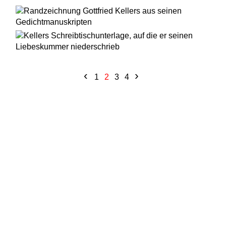
‹
›
1
2
3
4