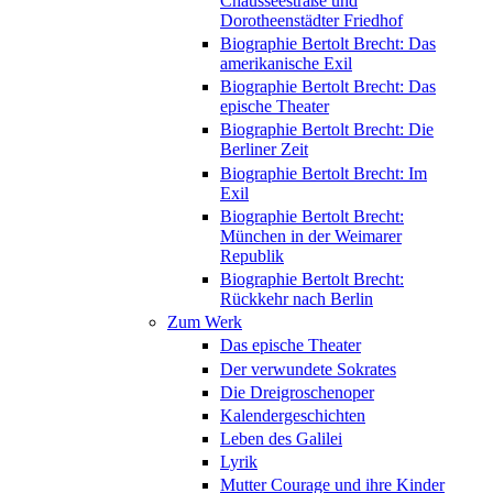
Chausseestraße und
Dorotheenstädter Friedhof
Biographie Bertolt Brecht: Das
amerikanische Exil
Biographie Bertolt Brecht: Das
epische Theater
Biographie Bertolt Brecht: Die
Berliner Zeit
Biographie Bertolt Brecht: Im
Exil
Biographie Bertolt Brecht:
München in der Weimarer
Republik
Biographie Bertolt Brecht:
Rückkehr nach Berlin
Zum Werk
Das epische Theater
Der verwundete Sokrates
Die Dreigroschenoper
Kalendergeschichten
Leben des Galilei
Lyrik
Mutter Courage und ihre Kinder