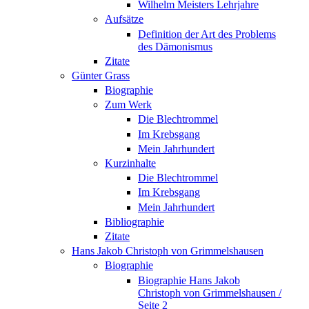
Wilhelm Meisters Lehrjahre
Aufsätze
Definition der Art des Problems
des Dämonismus
Zitate
Günter Grass
Biographie
Zum Werk
Die Blechtrommel
Im Krebsgang
Mein Jahrhundert
Kurzinhalte
Die Blechtrommel
Im Krebsgang
Mein Jahrhundert
Bibliographie
Zitate
Hans Jakob Christoph von Grimmelshausen
Biographie
Biographie Hans Jakob
Christoph von Grimmelshausen /
Seite 2