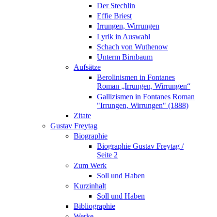
Der Stechlin
Effie Briest
Irrungen, Wirrungen
Lyrik in Auswahl
Schach von Wuthenow
Unterm Birnbaum
Aufsätze
Berolinismen in Fontanes
Roman „Irrungen, Wirrungen“
Gallizismen in Fontanes Roman
"Irrungen, Wirrungen" (1888)
Zitate
Gustav Freytag
Biographie
Biographie Gustav Freytag /
Seite 2
Zum Werk
Soll und Haben
Kurzinhalt
Soll und Haben
Bibliographie
Werke