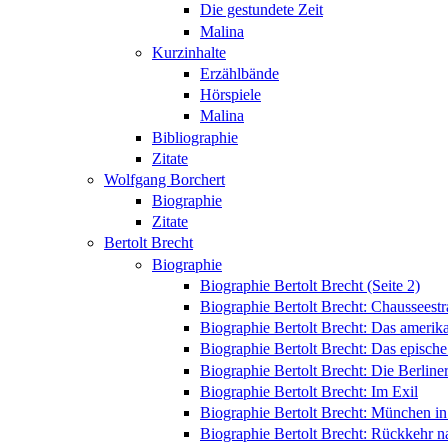
Die gestundete Zeit
Malina
Kurzinhalte
Erzählbände
Hörspiele
Malina
Bibliographie
Zitate
Wolfgang Borchert
Biographie
Zitate
Bertolt Brecht
Biographie
Biographie Bertolt Brecht (Seite 2)
Biographie Bertolt Brecht: Chausseest
Biographie Bertolt Brecht: Das amerik
Biographie Bertolt Brecht: Das epische
Biographie Bertolt Brecht: Die Berliner
Biographie Bertolt Brecht: Im Exil
Biographie Bertolt Brecht: München i
Biographie Bertolt Brecht: Rückkehr n