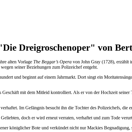
Die Dreigroschenoper" von Bert
ahre alten Vorlage
The Beggar’s Opera
von John Gray (1728), erzählt 
 wegen seiner Beziehungen zum Polizeichef entgeht.
hundert und beginnt auf einem Jahrmarkt. Dort singt ein Moritatensäng
Geschäft mit dem Mitleid kontrolliert. Als er von der Hochzeit seiner 
 verhaftet. Im Gefängnis besucht ihn die Tochter des Polizeichefs, die 
Geliebten, doch er wird erneut verraten, verhaftet und zum Tode verurte
ittener königlicher Bote und verkündet nicht nur Mackies Begnadigung,