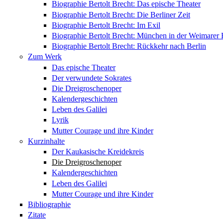
Biographie Bertolt Brecht: Das epische Theater
Biographie Bertolt Brecht: Die Berliner Zeit
Biographie Bertolt Brecht: Im Exil
Biographie Bertolt Brecht: München in der Weimarer
Biographie Bertolt Brecht: Rückkehr nach Berlin
Zum Werk
Das epische Theater
Der verwundete Sokrates
Die Dreigroschenoper
Kalendergeschichten
Leben des Galilei
Lyrik
Mutter Courage und ihre Kinder
Kurzinhalte
Der Kaukasische Kreidekreis
Die Dreigroschenoper
Kalendergeschichten
Leben des Galilei
Mutter Courage und ihre Kinder
Bibliographie
Zitate