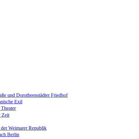
raße und Dorotheenstädter Friedhof
anische Exil
 Theater
 Zeit
n der Weimarer Republik
ach Berlin