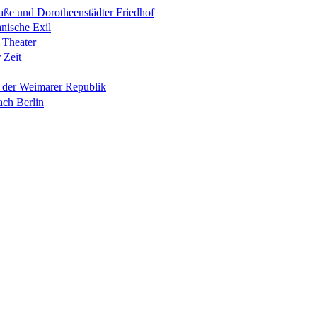
raße und Dorotheenstädter Friedhof
anische Exil
 Theater
 Zeit
n der Weimarer Republik
ach Berlin