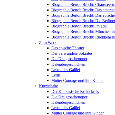
Biographie Bertolt Brecht: Chausseest
Biographie Bertolt Brecht: Das amerik
Biographie Bertolt Brecht: Das epische
Biographie Bertolt Brecht: Die Berliner
Biographie Bertolt Brecht: Im Exil
Biographie Bertolt Brecht: München i
Biographie Bertolt Brecht: Rückkehr n
Zum Werk
Das epische Theater
Der verwundete Sokrates
Die Dreigroschenoper
Kalendergeschichten
Leben des Galilei
Lyrik
Mutter Courage und ihre Kinder
Kurzinhalte
Der Kaukasische Kreidekreis
Die Dreigroschenoper
Kalendergeschichten
Leben des Galilei
Mutter Courage und ihre Kinder