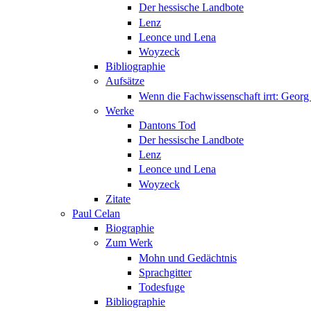
Der hessische Landbote
Lenz
Leonce und Lena
Woyzeck
Bibliographie
Aufsätze
Wenn die Fachwissenschaft irrt: Geo
Werke
Dantons Tod
Der hessische Landbote
Lenz
Leonce und Lena
Woyzeck
Zitate
Paul Celan
Biographie
Zum Werk
Mohn und Gedächtnis
Sprachgitter
Todesfuge
Bibliographie