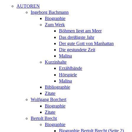
AUTOREN
Ingeborg Bachmann
Biographie
Zum Werk
Böhmen liegt am Meer
Das dreißigste Jahr
Der gute Gott von Manhattan
Die gestundete Zeit
Malina
Kurzinhalte
Erzählbände
Hörspiele
Malina
Bibliographie
Zitate
Wolfgang Borchert
Biographie
Zitate
Bertolt Brecht
Biographie
Biographie Bertolt Brecht (Seite 2)