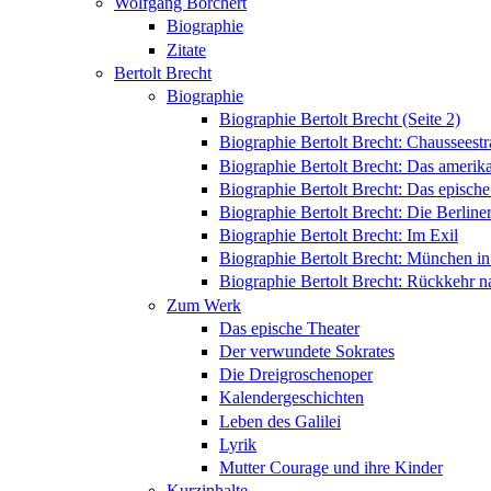
Wolfgang Borchert
Biographie
Zitate
Bertolt Brecht
Biographie
Biographie Bertolt Brecht (Seite 2)
Biographie Bertolt Brecht: Chausseest
Biographie Bertolt Brecht: Das amerik
Biographie Bertolt Brecht: Das epische
Biographie Bertolt Brecht: Die Berliner
Biographie Bertolt Brecht: Im Exil
Biographie Bertolt Brecht: München i
Biographie Bertolt Brecht: Rückkehr n
Zum Werk
Das epische Theater
Der verwundete Sokrates
Die Dreigroschenoper
Kalendergeschichten
Leben des Galilei
Lyrik
Mutter Courage und ihre Kinder
Kurzinhalte