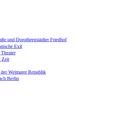
raße und Dorotheenstädter Friedhof
anische Exil
 Theater
 Zeit
n der Weimarer Republik
ach Berlin