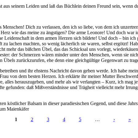
ost aus seinem Leiden und laß das Büchlein deinen Freund sein, wenn d
s Menschen! Dich zu verlassen, den ich so liebe, von dem ich unzertren
 Herz wie das meine zu ängstigen? Die arme Leonore! Und doch war ich
ine Leidenschaft in dem armen Herzen sich bildete! Und doch – bin ich
zu lachen machten, so wenig lächerlich sie waren, selbst ergötzt! Hab 
l nicht mehr das bißchen Übel, das das Schicksal uns vorlegt, wiederkäu
ester: der Schmerzen wären minder unter den Menschen, wenn sie nicht
en Übels zurückzurufen, ehe denn eine gleichgültige Gegenwart zu trag
ns betreiben und ihr ehstens Nachricht davon geben werde. Ich habe me
e Frau von dem besten Herzen. Ich erklärte ihr meiner Mutter Beschwerd
 alles herauszugeben, und mehr als wir verlangten – Kurz, ich mag jet
e gefunden: daß Mißverständnisse und Trägheit vielleicht mehr Irrunge
en köstlicher Balsam in dieser paradiesischen Gegend, und diese Jahrs
zum Maienkäfer
1
2
3
4
5
…
›
»