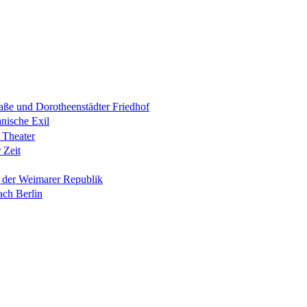
raße und Dorotheenstädter Friedhof
anische Exil
 Theater
 Zeit
n der Weimarer Republik
ach Berlin