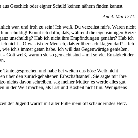
u aus Geschick oder eigner Schuld keinen nähern finden kannst.
Am 4. Mai 1771.
nlich war, und froh zu sein! Ich weiß, Du verzeihst mir's. Waren nicht
 unschuldig! Konnt ich dafür, daß, während die eigensinnigen Reize
 ganz unschuldig? Hab ich nicht ihre Empfindungen genährt? Hab ich
ich nicht – O was ist der Mensch, daß er über sich klagen darf! – Ich
en, wie ich's immer getan habe. Ich will das Gegenwärtige genießen,
 – Gott weiß, warum sie so gemacht sind – mit so viel Emsigkeit der
en.
ine Tante gesprochen und habe bei weiten das böse Weib nicht
en über den zurückgehaltenen Erbschaftsanteil. Sie sagte mir ihre
zo nichts davon schreiben, sag meiner Mutter, es werde alles gut
n in der Welt machen, als List und Bosheit nicht tun. Wenigstens
zeit der Jugend wärmt mit aller Fülle mein oft schauderndes Herz.