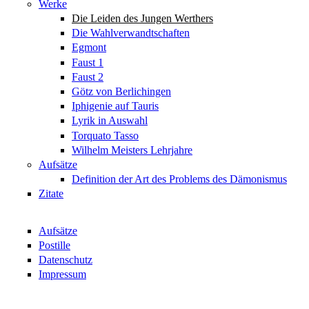
Werke
Die Leiden des Jungen Werthers
Die Wahlverwandtschaften
Egmont
Faust 1
Faust 2
Götz von Berlichingen
Iphigenie auf Tauris
Lyrik in Auswahl
Torquato Tasso
Wilhelm Meisters Lehrjahre
Aufsätze
Definition der Art des Problems des Dämonismus
Zitate
Aufsätze
Postille
Datenschutz
Impressum