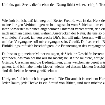
Und du, gute Seele, die du eben den Drang fühlst wie er, schöpfe Tr
Wie froh bin ich, daß ich weg bin! Bester Freund, was ist das Herz de
meine übrigen Verbindungen recht ausgesucht vom Schicksal, um ein
ihrer Schwester mir einen angenehmen Unterhalt verschafften, daß e
mich nicht an denen ganz wahren Ausdrücken der Natur, die uns so oft 
will, lieber Freund, ich verspreche Dir's, ich will mich bessern, wil
und das Vergangene soll mir vergangen sein. Gewiß, Du hast recht, B
Einbildungskraft sich beschäftigten, die Erinnerungen des vergangen
Du bist so gut, meiner Mutter zu sagen, daß ich ihr Geschäfte beste
gefunden, das man bei uns aus ihr macht; sie ist eine muntere, heftig
Gründe, Ursachen und die Bedingungen, unter welchen sie bereit wäre,
gehen. Und ich habe, mein Lieber! wieder bei diesem kleinen Geschäft
sind die beiden letztern gewiß seltner.
Übrigens find ich mich hier gar wohl. Die Einsamkeit ist meinem Herz
Jeder Baum, jede Hecke ist ein Strauß von Blüten, und man möchte 
Seiten