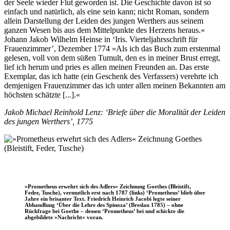
der Seele wieder Flut geworden ist. Die Geschichte davon ist so
einfach und natürlich, als eine sein kann; nicht Roman, sondern
allein Darstellung der Leiden des jungen Werthers aus seinem
ganzen Wesen bis aus dem Mittelpunkte des Herzens heraus.«
Johann Jakob Wilhelm Heinse in ‘Iris. Vierteljahrsschrift für
Frauenzimmer’, Dezember 1774 »Als ich das Buch zum erstenmal
gelesen, voll von dem süßen Tumult, den es in meiner Brust erregt,
lief ich herum und pries es allen meinen Freunden an. Das erste
Exemplar, das ich hatte (ein Geschenk des Verfassers) verehrte ich
demjenigen Frauenzimmer das ich unter allen meinen Bekannten am
höchsten schätzte [...].«
Jakob Michael Reinhold Lenz: ‘Briefe über die Moralität der Leiden
des jungen Werthers’, 1775
»Prometheus erwehrt sich des Adlers« Zeichnung Goethes (Bleistift,
Feder, Tusche), vermutlich erst nach 1787 (links) ‘Prometheus’ blieb über
Jahre ein brisanter Text. Friedrich Heinrich Jacobi legte seiner
Abhandlung ‘Über die Lehre des Spinoza’ (Breslau 1785) – ohne
Rückfrage bei Goethe – dessen ‘Prometheus’ bei und schickte die
abgebildete »Nachricht« voran.