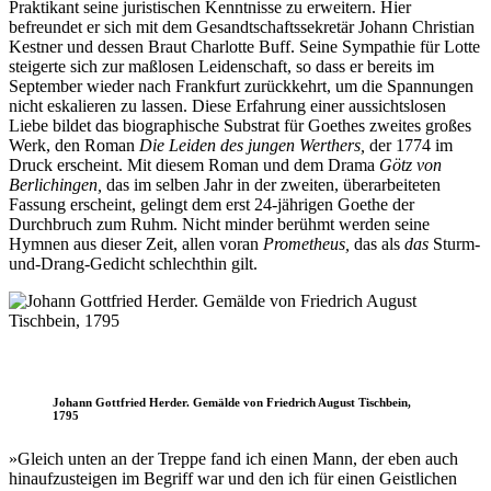
Praktikant seine juristischen Kenntnisse zu erweitern. Hier
befreundet er sich mit dem Gesandtschaftssekretär Johann Christian
Kestner und dessen Braut Charlotte Buff. Seine Sympathie für Lotte
steigerte sich zur maßlosen Leidenschaft, so dass er bereits im
September wieder nach Frankfurt zurückkehrt, um die Spannungen
nicht eskalieren zu lassen. Diese Erfahrung einer aussichtslosen
Liebe bildet das biographische Substrat für Goethes zweites großes
Werk, den Roman
Die Leiden des jungen Werthers,
der 1774 im
Druck erscheint. Mit diesem Roman und dem Drama
Götz von
Berlichingen,
das im selben Jahr in der zweiten, überarbeiteten
Fassung erscheint, gelingt dem erst 24-jährigen Goethe der
Durchbruch zum Ruhm. Nicht minder berühmt werden seine
Hymnen aus dieser Zeit, allen voran
Prometheus,
das als
das
Sturm-
und-Drang-Gedicht schlechthin gilt.
Johann Gottfried Herder. Gemälde von Friedrich August Tischbein,
1795
»Gleich unten an der Treppe fand ich einen Mann, der eben auch
hinaufzusteigen im Begriff war und den ich für einen Geistlichen