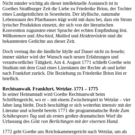
Nicht minder wichtig als dieser intellektuelle Austausch ist in
Goethes Straßburger Zeit die Liebe zu Friederike Brion, der Tochter
eines Landgeistlichen in Sesenheim. Der idyllische, naturnahe
Lebensraum des Pfarrhauses trägt wohl mit dazu bei, dass ein Strom
lyrischer Produktion einsetzt, der sich von der literarischen
Konvention zugunsten einer Sprache der echten Empfindung löst.
Willkommen
und
Abschied, Mailied
und
Heidenröslein
sind die
bekanntesten Gedichte aus dieser Zeit.
Doch vermag ihn die ländliche Idylle auf Dauer nicht zu fesseln;
immer stärker wird der Wunsch nach neuen Erfahrungen und
verantwortlicher Tätigkeit. Am 4. August 1771 schließt Goethe sein
Studium mit dem Grad eines Lizentiaten der Rechte ab und kehrt
nach Frankfurt zurück. Die Beziehung zu Friederike Brion löst er
brieflich.
Rechtsanwalt. Frankfurt, Wetzlar. 1771 – 1775
In seiner Heimatstadt wird Goethe Rechtsanwalt beim
Schöffengericht, wo er – mit einem Zwischenspiel in Wetzlar – vier
Jahre lang bleibt. Doch beschäftigt er sich weiterhin intensiv mit der
Literatur und schreibt bereits 1771 die programmatische Rede
Zum
Schäkespears Tag
und als ersten großen dramatischen Wurf die
Urfassung des
Götz von Berlichingen mit der eisernen Hand.
1772 geht Goethe ans Reichskammergericht nach Wetzlar, um als