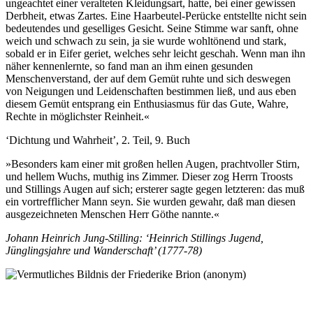
ungeachtet einer veralteten Kleidungsart, hatte, bei einer gewissen
Derbheit, etwas Zartes. Eine Haarbeutel-Perücke entstellte nicht sein
bedeutendes und geselliges Gesicht. Seine Stimme war sanft, ohne
weich und schwach zu sein, ja sie wurde wohltönend und stark,
sobald er in Eifer geriet, welches sehr leicht geschah. Wenn man ihn
näher kennenlernte, so fand man an ihm einen gesunden
Menschenverstand, der auf dem Gemüt ruhte und sich deswegen
von Neigungen und Leidenschaften bestimmen ließ, und aus eben
diesem Gemüt entsprang ein Enthusiasmus für das Gute, Wahre,
Rechte in möglichster Reinheit.«
‘Dichtung und Wahrheit’, 2. Teil, 9. Buch
»Besonders kam einer mit großen hellen Augen, prachtvoller Stirn,
und hellem Wuchs, muthig ins Zimmer. Dieser zog Herrn Troosts
und Stillings Augen auf sich; ersterer sagte gegen letzteren: das muß
ein vortrefflicher Mann seyn. Sie wurden gewahr, daß man diesen
ausgezeichneten Menschen Herr Göthe nannte.«
Johann Heinrich Jung-Stilling: ‘Heinrich Stillings Jugend,
Jünglingsjahre und Wanderschaft’ (1777-78)