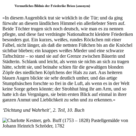
Vermutliches Bildnis der Friederike Brion (anonym)
»In diesem Augenblick trat sie wirklich in die Tür; und da ging
fürwahr an diesem ländlichen Himmel ein allerliebster Stern auf.
Beide Töchter trugen sich noch deutsch, wie man es zu nennen
pflegte, und diese fast verdrängte Nationaltracht kleidete Friederiken
besonders gut. Ein kurzes, weißes, rundes Röckchen mit einer
Falbel, nicht länger, als daß die nettsten Füßchen bis an die Knöchel
sichtbar blieben; ein knappes weißes Mieder und eine schwarze
Taftschürze – so stand sie auf der Grenze zwischen Bäuerin und
Städterin. Schlank und leicht, als wenn sie nichts an sich zu tragen
hätte, schritt sie, und beinahe schien für die gewaltigen blonden
Zöpfe des niedlichen Köpfchens der Hals zu zart. Aus heiteren
blauen Augen blickte sie sehr deutlich umher, und das artige
Stumpfnäschen forschte so frei in die Luft, als wenn es in der Welt
keine Sorge geben könnte; der Strohhut hing ihr am Arm, und so
hatte ich das Vergnügen, sie beim ersten Blick auf einmal in ihrer
ganzen Anmut und Lieblichkeit zu sehn und zu erkennen.«
‘Dichtung und Wahrheit’, 2. Teil, 10. Buch