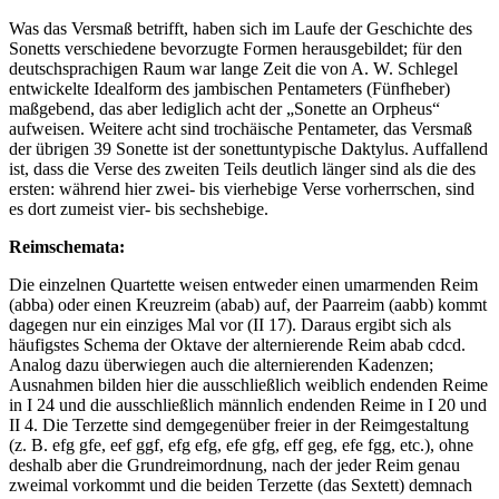
Was das Versmaß betrifft, haben sich im Laufe der Geschichte des
Sonetts verschiedene bevorzugte Formen herausgebildet; für den
deutschsprachigen Raum war lange Zeit die von A. W. Schlegel
entwickelte Idealform des jambischen Pentameters (Fünfheber)
maßgebend, das aber lediglich acht der „Sonette an Orpheus“
aufweisen. Weitere acht sind trochäische Pentameter, das Versmaß
der übrigen 39 Sonette ist der sonettuntypische Daktylus. Auffallend
ist, dass die Verse des zweiten Teils deutlich länger sind als die des
ersten: während hier zwei- bis vierhebige Verse vorherrschen, sind
es dort zumeist vier- bis sechshebige.
Reimschemata:
Die einzelnen Quartette weisen entweder einen umarmenden Reim
(abba) oder einen Kreuzreim (abab) auf, der Paarreim (aabb) kommt
dagegen nur ein einziges Mal vor (II 17). Daraus ergibt sich als
häufigstes Schema der Oktave der alternierende Reim abab cdcd.
Analog dazu überwiegen auch die alternierenden Kadenzen;
Ausnahmen bilden hier die ausschließlich weiblich endenden Reime
in I 24 und die ausschließlich männlich endenden Reime in I 20 und
II 4. Die Terzette sind demgegenüber freier in der Reimgestaltung
(z. B. efg gfe, eef ggf, efg efg, efe gfg, eff geg, efe fgg, etc.), ohne
deshalb aber die Grundreimordnung, nach der jeder Reim genau
zweimal vorkommt und die beiden Terzette (das Sextett) demnach