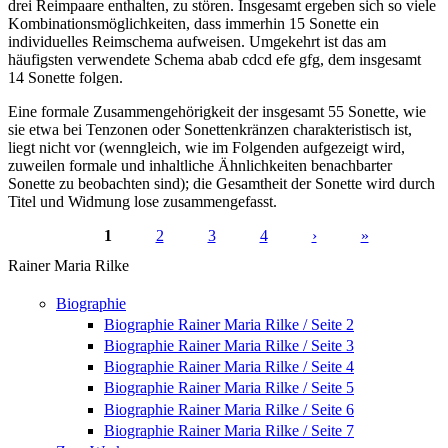
drei Reimpaare enthalten, zu stören. Insgesamt ergeben sich so viele
Kombinationsmöglichkeiten, dass immerhin 15 Sonette ein
individuelles Reimschema aufweisen. Umgekehrt ist das am
häufigsten verwendete Schema abab cdcd efe gfg, dem insgesamt
14 Sonette folgen.
Eine formale Zusammengehörigkeit der insgesamt 55 Sonette, wie
sie etwa bei Tenzonen oder Sonettenkränzen charakteristisch ist,
liegt nicht vor (wenngleich, wie im Folgenden aufgezeigt wird,
zuweilen formale und inhaltliche Ähnlichkeiten benachbarter
Sonette zu beobachten sind); die Gesamtheit der Sonette wird durch
Titel und Widmung lose zusammengefasst.
1
2
3
4
›
»
Seiten
Rainer Maria Rilke
Biographie
Biographie Rainer Maria Rilke / Seite 2
Biographie Rainer Maria Rilke / Seite 3
Biographie Rainer Maria Rilke / Seite 4
Biographie Rainer Maria Rilke / Seite 5
Biographie Rainer Maria Rilke / Seite 6
Biographie Rainer Maria Rilke / Seite 7