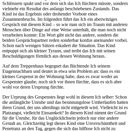
Schlössern spukt und vor dem sich das Ich fürchten müsste, sondern
vielmehr ein Resultat des anfangs beschriebenen Zustands. Das
Kind ist das Ergebnis oder drohender Vorbote eines
Zusammenbruchs. Im folgenden führt das Ich ein aberwitziges
Gespräch mit diesem Kind – so wie man sich im Traum mit anderen
Menschen über Dinge auf eine Weise unterhält, die man noch nicht
verarbeiten konnte: Ein Wort gibt nicht das andere, sondern die
beiden Gesprächspartner reden sonderbar konfus aneinander vorbei.
Schon nach wenigen Sätzen eskaliert die Situation. Das Kind
entpuppt sich als kleiner Tyrann, und treibt das Ich mit seinen
Beschuldigungen förmlich aus dessen Wohnung heraus.
Auf dem Treppenhaus begegnet das flüchtende Ich seinem
Etagennachbarn und deutet in etwa sein Problem an: dass es ein
kleines Gespenst in der Wohnung habe, dass es zwar weder an
Gespenster glaube, noch sich vor ihnen fürchte, dass es sich aber
wohl vor deren Ursprung fürchte.
Der Urprung des Gespenstes liegt wohl in diesem Ich selber: Schon
die anfängliche Unruhe und das besinnungslose Umherlaufen hatten
ihren Grund, der uns allerdings nicht mitgeteilt wird. Vielleicht ist es
Platzangst, vielleicht Einsamkeit? In diesem Kind nimmt der Grund
für die Unruhe, für das Unglücklichsein jedoch nur eine andere
Gestalt an. Gleichzeitig legt dieses Kind eine Unverschämtheit und
Penetranz an den Tag, gegen die sich das hilflose Ich nicht zu