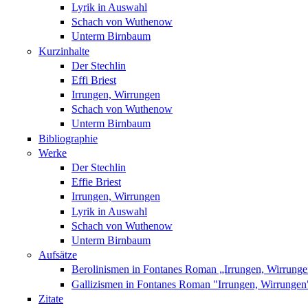
Lyrik in Auswahl
Schach von Wuthenow
Unterm Birnbaum
Kurzinhalte
Der Stechlin
Effi Briest
Irrungen, Wirrungen
Schach von Wuthenow
Unterm Birnbaum
Bibliographie
Werke
Der Stechlin
Effie Briest
Irrungen, Wirrungen
Lyrik in Auswahl
Schach von Wuthenow
Unterm Birnbaum
Aufsätze
Berolinismen in Fontanes Roman „Irrungen, Wirrung
Gallizismen in Fontanes Roman "Irrungen, Wirrungen
Zitate