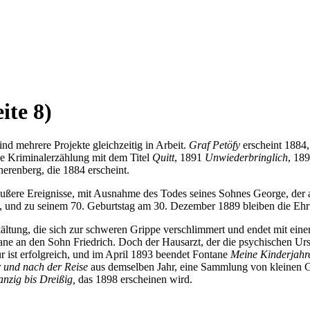
ite 8)
ind mehrere Projekte gleichzeitig in Arbeit.
Graf Petöfy
erscheint 1884,
ne Kriminalerzählung mit dem Titel
Quitt
, 1891
Unwiederbringlich
, 18
herenberg, die 1884 erscheint.
 äußere Ereignisse, mit Ausnahme des Todes seines Sohnes George, der
n, und zu seinem 70. Geburtstag am 30. Dezember 1889 bleiben die Ehr
kältung, die sich zur schweren Grippe verschlimmert und endet mit e
ane an den Sohn Friedrich. Doch der Hausarzt, der die psychischen Urs
r ist erfolgreich, und im April 1893 beendet Fontane
Meine Kinderjahr
r und nach der Reise
aus demselben Jahr, eine Sammlung von kleinen Ge
nzig bis Dreißig,
das 1898 erscheinen wird.