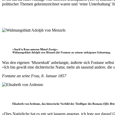
politischer Themen gekennzeichnet waren und ‘reine Unterhaltung’ für
»Auch’n Kuss unterm Mistel-Zweig«.
Widmungsblatt Adolph von Menzels für Fontane zu seinem siebzigsten Geburtstag.
Was den eigenen ‘Musenkuß’ anbelangte, äußerte sich Fontane selbst 
»Ich bin gewiß eine dichterische Natur, mehr als tausend andere, die s
Fontane an seine Frau, 8. Januar 1857
Elisabeth von Ardenne, das historische Vorbild der Titelfigur des Romans
Effie Brie
»Dies Natürliche hat es mir seit langem angetan, ich lege nur darau