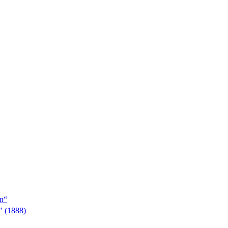
en“
" (1888)