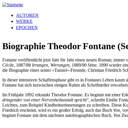
AUTOREN
WERKE
EPOCHEN
Biographie Theodor Fontane (Se
Fontane veröffentlicht jetzt Jahr für Jahr einen neuen Roman; immer s
Cécile
, 1887/88
Irrungen, Wirrungen
, 1889/90
Stine
, 1890 wieder ei
die Biographie eines seiner »Tunnel«-Freunde, Christian Friedrich Sc
In dieser intensiven Schaffensphase gibt es in Fontanes Leben kaum
Fontane hat sich inzwischen einigen Ruhm als Schriftsteller erworbe
Im Frühjahr 1892 erkrankt Theodor Fontane. Es beginnt mit einer Er
dringender von einer Nervenheilanstalt spricht",
schreibt Emilie Font
Leichtes, zum Beispiel Kindheitserinnerungen zu schreiben. Diese Ku
Friedrich erscheint, wird es ein großer Erfolg; auch das Buch
Von, vo
beginnt Fontane mit dem nächsten autobiographischen Buch,
Von Zwa