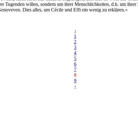
ihrer Tugenden willen, sondern um ihrer Menschlichkeiten, d.h. um ihre
enoveven. Dies alles, um Cécile und Effi ein wenig zu erklären.«
‹
1
2
3
4
5
6
7
8
9
›