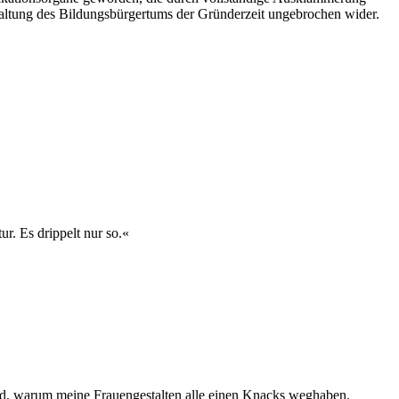
e Haltung des Bildungsbürgertums der Gründerzeit ungebrochen wider.
ur. Es drippelt nur so.«
rund, warum meine Frauengestalten alle einen Knacks weghaben.