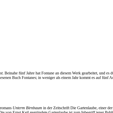
st
. Beinahe fünf Jahre hat Fontane an diesem Werk gearbeitet, und es
lesenen Buch Fontanes; in weniger als einem Jahr kommt es auf fünf A
alromans
Unterm Birnbaum
in der Zeitschrift Die Gartenlaube, einer de
Die von Ernst Keil gegründete Gartenlaube ist zum Inbegriff jener Pu