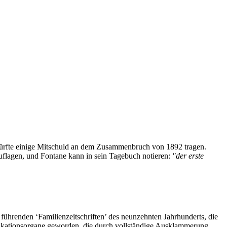
 dürfte einige Mitschuld an dem Zusammenbruch von 1892 tragen.
uflagen, und Fontane kann in sein Tagebuch notieren:
"der erste
r führenden ‘Familienzeitschriften’ des neunzehnten Jahrhunderts, die
blikationsorgane geworden, die durch vollständige Ausklammerung