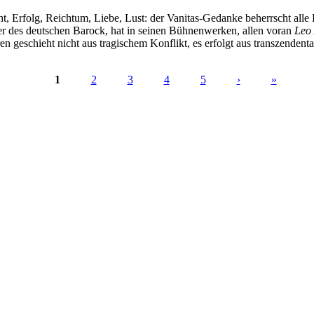
cht, Erfolg, Reichtum, Liebe, Lust: der Vanitas-Gedanke beherrscht alle
er des deutschen Barock, hat in seinen Bühnenwerken, allen voran
Leo
ren geschieht nicht aus tragischem Konflikt, es erfolgt aus transzenden
1
2
3
4
5
›
»