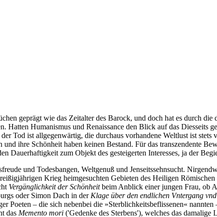
chen geprägt wie das Zeitalter des Barock, und doch hat es durch die
. Hatten Humanismus und Renaissance den Blick auf das Diesseits gelen
er Tod ist allgegenwärtig, die durchaus vorhandene Weltlust ist stets 
en und ihre Schönheit haben keinen Bestand. Für das transzendente Bew
en Dauerhaftigkeit zum Objekt des gesteigerten Interesses, ja der Begi
freude und Todesbangen, Weltgenuß und Jenseitssehnsucht. Nirgendwo h
reißigjährigen Krieg heimgesuchten Gebieten des Heiligen Römischen 
cht
Vergänglichkeit der Schönheit
beim Anblick einer jungen Frau, ob
burgs oder Simon Dach in der
Klage über den endlichen Vntergang vnd
 Poeten – die sich nebenbei die »Sterblichkeitsbeflissenen« nannten – 
nt das
Memento mori
('Gedenke des Sterbens'), welches das damalige 