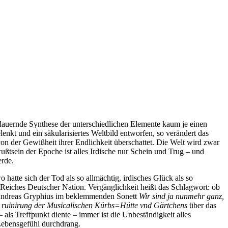
 dauernde Synthese der unterschiedlichen Elemente kaum je einen
kt und ein säkularisiertes Weltbild entworfen, so verändert das
von der Gewißheit ihrer Endlichkeit überschattet. Die Welt wird zwar
ußtsein der Epoche ist alles Irdische nur Schein und Trug – und
erde.
atte sich der Tod als so allmächtig, irdisches Glück als so
Reiches Deutscher Nation. Vergänglichkeit heißt das Schlagwort: ob
 Andreas Gryphius im beklemmenden Sonett
Wir sind ja nunmehr ganz,
 ruinirung der Musicalischen Kürbs=Hütte vnd Gärtchens
über das
als Treffpunkt diente – immer ist die Unbeständigkeit alles
Lebensgefühl durchdrang.