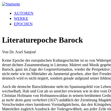
AUTOREN
WERKE
EPOCHEN
Literaturepoche Barock
Von Dr. Axel Sanjosé
Keine Epoche der europäischen Kulturgeschichte ist so von Widersprü
derart dichten Zusammenhang in Literatur, Malerei und Musik gegeben
Barock, ganz im Zuge der Gegenreformation, wieder die Perspektive: d
nicht mehr wie im Mittelalter als Jammertal gesehen, aber ihre Freud
dennoch wird es nicht negiert, sondern gerade aufgrund seiner fehlend
Auch die deutsche Barockliteratur steht im Spannungsfeld von Lebens
wechselhaft, Hab und Gut als so unsicher erwiesen wie in den vom D
Christian Hofmann von Hofmannswaldau in seinem berühmten Gedi
ja mehr denn ganz verhehret
(1637) anläßlich der Zerstörung Magde
Verschwinden eines harmlosen Vorstadtgärtchens, das den Königsberger
Materiellen zugleich Ausdruck der Todesgewißheit, aus jeder Zeile tö