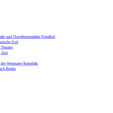
raße und Dorotheenstädter Friedhof
anische Exil
 Theater
 Zeit
n der Weimarer Republik
ach Berlin