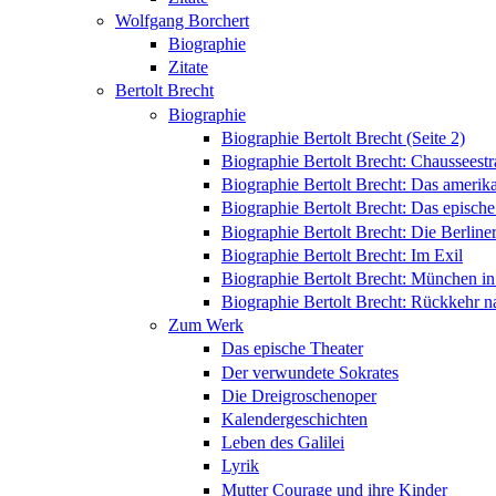
Wolfgang Borchert
Biographie
Zitate
Bertolt Brecht
Biographie
Biographie Bertolt Brecht (Seite 2)
Biographie Bertolt Brecht: Chausseest
Biographie Bertolt Brecht: Das amerik
Biographie Bertolt Brecht: Das epische
Biographie Bertolt Brecht: Die Berliner
Biographie Bertolt Brecht: Im Exil
Biographie Bertolt Brecht: München i
Biographie Bertolt Brecht: Rückkehr n
Zum Werk
Das epische Theater
Der verwundete Sokrates
Die Dreigroschenoper
Kalendergeschichten
Leben des Galilei
Lyrik
Mutter Courage und ihre Kinder