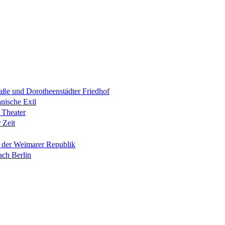
raße und Dorotheenstädter Friedhof
anische Exil
 Theater
 Zeit
n der Weimarer Republik
ach Berlin