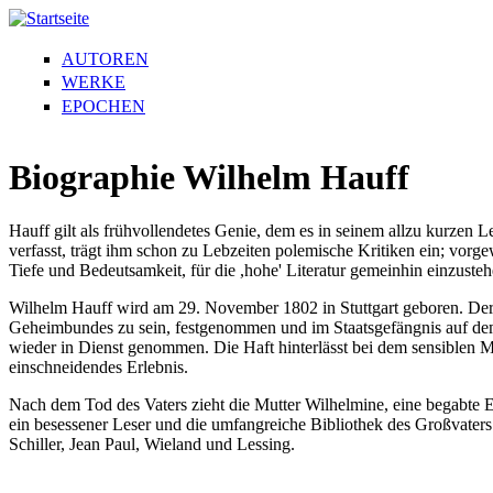
AUTOREN
WERKE
EPOCHEN
Biographie Wilhelm Hauff
Hauff gilt als frühvollendetes Genie, dem es in seinem allzu kurzen L
verfasst, trägt ihm schon zu Lebzeiten polemische Kritiken ein; vor
Tiefe und Bedeutsamkeit, für die ,hohe' Literatur gemeinhin einzust
Wilhelm Hauff wird am 29. November 1802 in Stuttgart geboren. Der V
Geheimbundes zu sein, festgenommen und im Staatsgefängnis auf dem 
wieder in Dienst genommen. Die Haft hinterlässt bei dem sensiblen Ma
einschneidendes Erlebnis.
Nach dem Tod des Vaters zieht die Mutter Wilhelmine, eine begabte E
ein besessener Leser und die umfangreiche Bibliothek des Großvaters b
Schiller, Jean Paul, Wieland und Lessing.