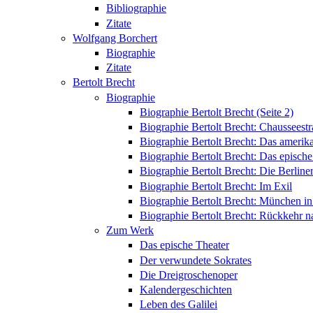
Bibliographie
Zitate
Wolfgang Borchert
Biographie
Zitate
Bertolt Brecht
Biographie
Biographie Bertolt Brecht (Seite 2)
Biographie Bertolt Brecht: Chausseest
Biographie Bertolt Brecht: Das amerik
Biographie Bertolt Brecht: Das epische
Biographie Bertolt Brecht: Die Berliner
Biographie Bertolt Brecht: Im Exil
Biographie Bertolt Brecht: München i
Biographie Bertolt Brecht: Rückkehr n
Zum Werk
Das epische Theater
Der verwundete Sokrates
Die Dreigroschenoper
Kalendergeschichten
Leben des Galilei