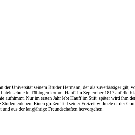
 der Universität seinem Bruder Hermann, der als zuverlässiger gilt, vo
er Lateinschule in Tübingen kommt Hauff im September 1817 auf die Klo
ie aufnimmt. Nur im ersten Jahr lebt Hauff im Stift, später wird ihm d
e Studentenleben. Einen großen Teil seiner Freizeit widmete er der C
t und aus der langjährige Freundschaften hervorgehen.