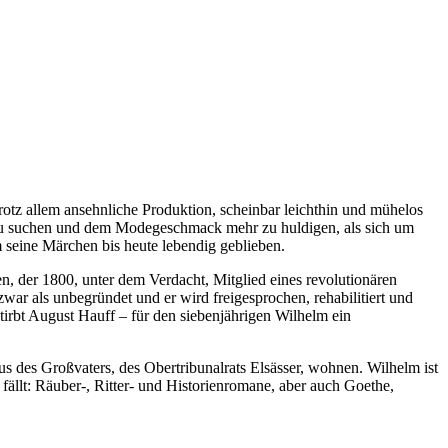
 trotz allem ansehnliche Produktion, scheinbar leichthin und mühelos
ft zu suchen und dem Modegeschmack mehr zu huldigen, als sich um
 seine Märchen bis heute lebendig geblieben.
n, der 1800, unter dem Verdacht, Mitglied eines revolutionären
r als unbegründet und er wird freigesprochen, rehabilitiert und
tirbt August Hauff – für den siebenjährigen Wilhelm ein
s des Großvaters, des Obertribunalrats Elsässer, wohnen. Wilhelm ist
 fällt: Räuber-, Ritter- und Historienromane, aber auch Goethe,