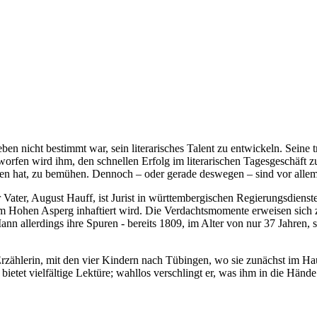
eben nicht bestimmt war, sein literarisches Talent zu entwickeln. Seine
geworfen wird ihm, den schnellen Erfolg im literarischen Tagesgeschä
ehen hat, zu bemühen. Dennoch – oder gerade deswegen – sind vor allem
ater, August Hauff, ist Jurist in württembergischen Regierungsdienste
Hohen Asperg inhaftiert wird. Die Verdachtsmomente erweisen sich zwa
nn allerdings ihre Spuren - bereits 1809, im Alter von nur 37 Jahren, s
rzählerin, mit den vier Kindern nach Tübingen, wo sie zunächst im Hau
ietet vielfältige Lektüre; wahllos verschlingt er, was ihm in die Hände