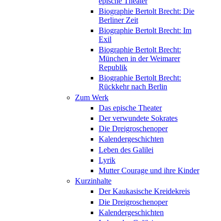
epische Theater
Biographie Bertolt Brecht: Die
Berliner Zeit
Biographie Bertolt Brecht: Im
Exil
Biographie Bertolt Brecht:
München in der Weimarer
Republik
Biographie Bertolt Brecht:
Rückkehr nach Berlin
Zum Werk
Das epische Theater
Der verwundete Sokrates
Die Dreigroschenoper
Kalendergeschichten
Leben des Galilei
Lyrik
Mutter Courage und ihre Kinder
Kurzinhalte
Der Kaukasische Kreidekreis
Die Dreigroschenoper
Kalendergeschichten