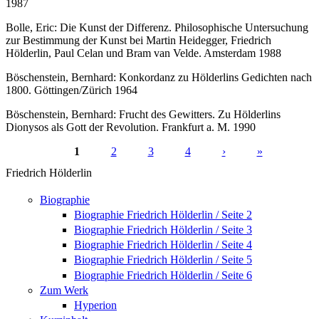
1987
Bolle, Eric: Die Kunst der Differenz. Philosophische Untersuchung
zur Bestimmung der Kunst bei Martin Heidegger, Friedrich
Hölderlin, Paul Celan und Bram van Velde. Amsterdam 1988
Böschenstein, Bernhard: Konkordanz zu Hölderlins Gedichten nach
1800. Göttingen/Zürich 1964
Böschenstein, Bernhard: Frucht des Gewitters. Zu Hölderlins
Dionysos als Gott der Revolution. Frankfurt a. M. 1990
1
2
3
4
›
»
Seiten
Friedrich Hölderlin
Biographie
Biographie Friedrich Hölderlin / Seite 2
Biographie Friedrich Hölderlin / Seite 3
Biographie Friedrich Hölderlin / Seite 4
Biographie Friedrich Hölderlin / Seite 5
Biographie Friedrich Hölderlin / Seite 6
Zum Werk
Hyperion