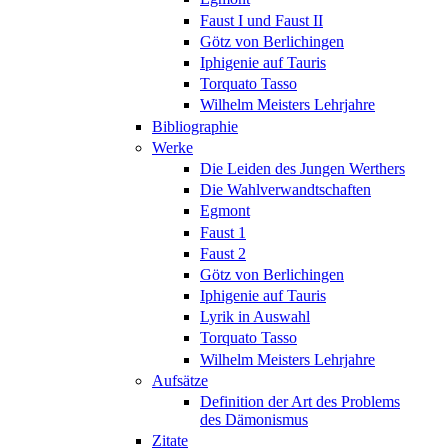
Faust I und Faust II
Götz von Berlichingen
Iphigenie auf Tauris
Torquato Tasso
Wilhelm Meisters Lehrjahre
Bibliographie
Werke
Die Leiden des Jungen Werthers
Die Wahlverwandtschaften
Egmont
Faust 1
Faust 2
Götz von Berlichingen
Iphigenie auf Tauris
Lyrik in Auswahl
Torquato Tasso
Wilhelm Meisters Lehrjahre
Aufsätze
Definition der Art des Problems
des Dämonismus
Zitate