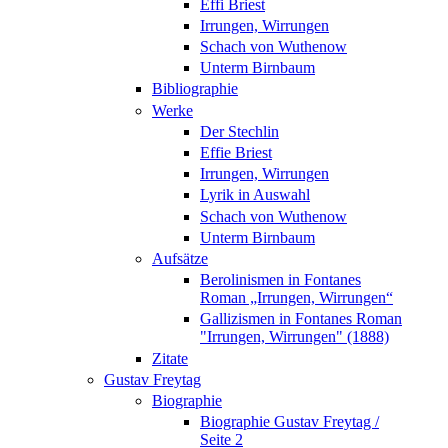
Effi Briest
Irrungen, Wirrungen
Schach von Wuthenow
Unterm Birnbaum
Bibliographie
Werke
Der Stechlin
Effie Briest
Irrungen, Wirrungen
Lyrik in Auswahl
Schach von Wuthenow
Unterm Birnbaum
Aufsätze
Berolinismen in Fontanes
Roman „Irrungen, Wirrungen“
Gallizismen in Fontanes Roman
"Irrungen, Wirrungen" (1888)
Zitate
Gustav Freytag
Biographie
Biographie Gustav Freytag /
Seite 2