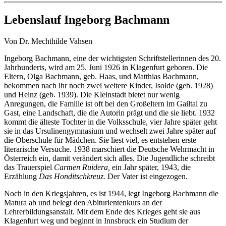
Lebenslauf Ingeborg Bachmann
Von Dr. Mechthilde Vahsen
Ingeborg Bachmann, eine der wichtigsten Schriftstellerinnen des 20.
Jahrhunderts, wird am 25. Juni 1926 in Klagenfurt geboren. Die
Eltern, Olga Bachmann, geb. Haas, und Matthias Bachmann,
bekommen nach ihr noch zwei weitere Kinder, Isolde (geb. 1928)
und Heinz (geb. 1939). Die Kleinstadt bietet nur wenig
Anregungen, die Familie ist oft bei den Großeltern im Gailtal zu
Gast, eine Landschaft, die die Autorin prägt und die sie liebt. 1932
kommt die älteste Tochter in die Volksschule, vier Jahre später geht
sie in das Ursulinengymnasium und wechselt zwei Jahre später auf
die Oberschule für Mädchen. Sie liest viel, es entstehen erste
literarische Versuche. 1938 marschiert die Deutsche Wehrmacht in
Österreich ein, damit verändert sich alles. Die Jugendliche schreibt
das Trauerspiel
Carmen Ruidera,
ein Jahr später, 1943, die
Erzählung
Das Honditschkreuz.
Der Vater ist eingezogen.
Noch in den Kriegsjahren, es ist 1944, legt Ingeborg Bachmann die
Matura ab und belegt den Abiturientenkurs an der
Lehrerbildungsanstalt. Mit dem Ende des Krieges geht sie aus
Klagenfurt weg und beginnt in Innsbruck ein Studium der