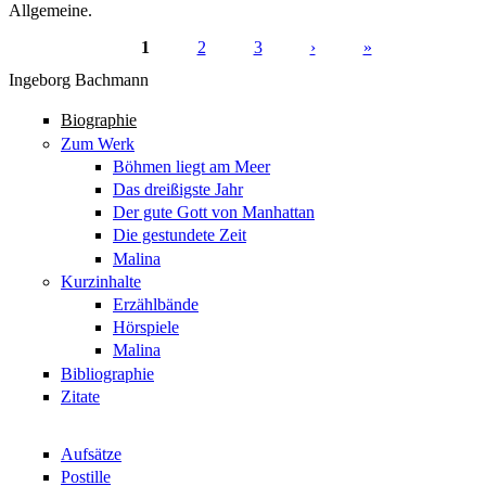
Allgemeine.
1
2
3
›
»
Seiten
Ingeborg Bachmann
Biographie
Zum Werk
Böhmen liegt am Meer
Das dreißigste Jahr
Der gute Gott von Manhattan
Die gestundete Zeit
Malina
Kurzinhalte
Erzählbände
Hörspiele
Malina
Bibliographie
Zitate
Aufsätze
Postille