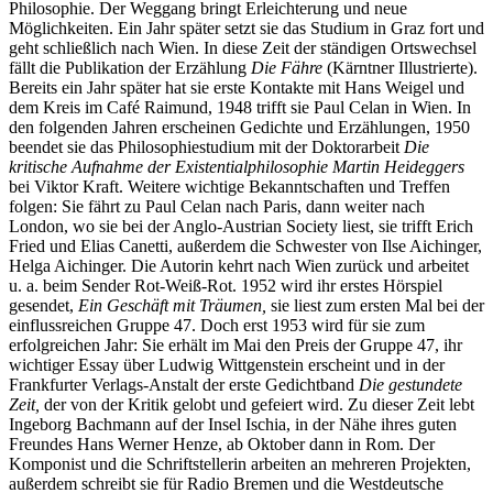
Philosophie. Der Weggang bringt Erleichterung und neue
Möglichkeiten. Ein Jahr später setzt sie das Studium in Graz fort und
geht schließlich nach Wien. In diese Zeit der ständigen Ortswechsel
fällt die Publikation der Erzählung
Die Fähre
(Kärntner Illustrierte).
Bereits ein Jahr später hat sie erste Kontakte mit Hans Weigel und
dem Kreis im Café Raimund, 1948 trifft sie Paul Celan in Wien. In
den folgenden Jahren erscheinen Gedichte und Erzählungen, 1950
beendet sie das Philosophiestudium mit der Doktorarbeit
Die
kritische Aufnahme der Existentialphilosophie Martin Heideggers
bei Viktor Kraft. Weitere wichtige Bekanntschaften und Treffen
folgen: Sie fährt zu Paul Celan nach Paris, dann weiter nach
London, wo sie bei der Anglo-Austrian Society liest, sie trifft Erich
Fried und Elias Canetti, außerdem die Schwester von Ilse Aichinger,
Helga Aichinger. Die Autorin kehrt nach Wien zurück und arbeitet
u. a. beim Sender Rot-Weiß-Rot. 1952 wird ihr erstes Hörspiel
gesendet,
Ein Geschäft mit Träumen,
sie liest zum ersten Mal bei der
einflussreichen Gruppe 47. Doch erst 1953 wird für sie zum
erfolgreichen Jahr: Sie erhält im Mai den Preis der Gruppe 47, ihr
wichtiger Essay über Ludwig Wittgenstein erscheint und in der
Frankfurter Verlags-Anstalt der erste Gedichtband
Die gestundete
Zeit,
der von der Kritik gelobt und gefeiert wird. Zu dieser Zeit lebt
Ingeborg Bachmann auf der Insel Ischia, in der Nähe ihres guten
Freundes Hans Werner Henze, ab Oktober dann in Rom. Der
Komponist und die Schriftstellerin arbeiten an mehreren Projekten,
außerdem schreibt sie für Radio Bremen und die Westdeutsche