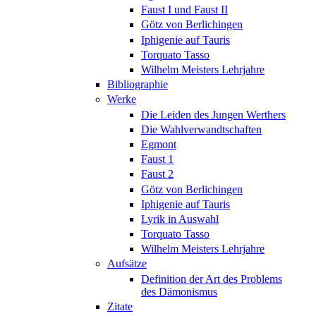
Faust I und Faust II
Götz von Berlichingen
Iphigenie auf Tauris
Torquato Tasso
Wilhelm Meisters Lehrjahre
Bibliographie
Werke
Die Leiden des Jungen Werthers
Die Wahlverwandtschaften
Egmont
Faust 1
Faust 2
Götz von Berlichingen
Iphigenie auf Tauris
Lyrik in Auswahl
Torquato Tasso
Wilhelm Meisters Lehrjahre
Aufsätze
Definition der Art des Problems
des Dämonismus
Zitate