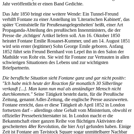
Jahr veröffentlicht er einen Band Gedichte.
Das Jahr 1850 bringt eine weitere Wende: Ein Tunnel-Freund
verhilft Fontane zu einer Anstellung im 'Literarischen Kabinett', das
später 'Centralstelle für Preußenangelegenheiten' heißt, einer Art
Propaganda-Abteilung des preußischen Innenministers, die der
Presse die ,richtigen' Artikel liefern soll. Am 16. Oktober 1850
heiratet Fontane Emilie Rouanet-Kummer, und am 14. August 1851
wird sein erster (legitimer) Sohn George Emile geboren. Anfang
1852 führt sein Freund Bernhard von Lepel ihn in den Salon der
Mathilde von Rohr ein. Sie wird für Fontane zur Vertrauten in allen
schwierigen Situationen des Lebens und zur wichtigsten
Briefpartnerin.
Die berufliche Situation sieht Fontane ganz und gar nicht positiv:
"Ich habe mich heute der Reaction für monatlich 30 Silberlinge
verkauft [...]. Man kann nun mal als anständiger Mensch nicht
durchkommen."
Seine Tätigkeit besteht darin, für die Preußische
Zeitung, genannt Adler-Zeitung, die englische Presse auszuwerten.
Fontane erreicht, dass er diese Tätigkeit ab April 1852 in London
fortsetzen darf – allerdings ohne Gehalt vom Ministerium, obwohl er
offizieller Presseberichterstatter ist. In London macht er die
Bekanntschaft einer ganzen Reihe von flüchtigen Aktivisten der
gescheiterten 48er Revolution, die hier Asyl gefunden haben. Einige
Zeit ist Fontane am Tavistock Square sogar unmittelbarer Nachbar