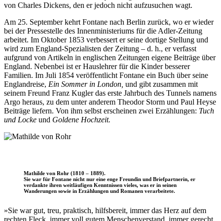
von Charles Dickens, den er jedoch nicht aufzusuchen wagt.
Am 25. September kehrt Fontane nach Berlin zurück, wo er wieder
bei der Pressestelle des Innenministeriums für die Adler-Zeitung
arbeitet. Im Oktober 1853 verbessert er seine dortige Stellung und
wird zum England-Spezialisten der Zeitung – d. h., er verfasst
aufgrund von Artikeln in englischen Zeitungen eigene Beiträge über
England. Nebenbei ist er Hauslehrer für die Kinder besserer
Familien. Im Juli 1854 veröffentlicht Fontane ein Buch über seine
Englandreise,
Ein Sommer in London,
und gibt zusammen mit
seinem Freund Franz Kugler das erste Jahrbuch des Tunnels namens
Argo heraus, zu dem unter anderem Theodor Storm und Paul Heyse
Beiträge liefern. Von ihm selbst erscheinen zwei Erzählungen:
Tuch
und Locke
und
Goldene Hochzeit.
Mathilde von Rohr (1810 – 1889).
Sie war für Fontane nicht nur eine enge Freundin und Briefpartnerin, er
verdankte ihren weitläufigen Kenntnissen vieles, was er in seinen
Wanderungen sowie in Erzählungen und Romanen verarbeitete.
»Sie war gut, treu, praktisch, hilfsbereit, immer das Herz auf dem
rechten Fleck, immer voll gutem Menschenverstand, immer gerecht.