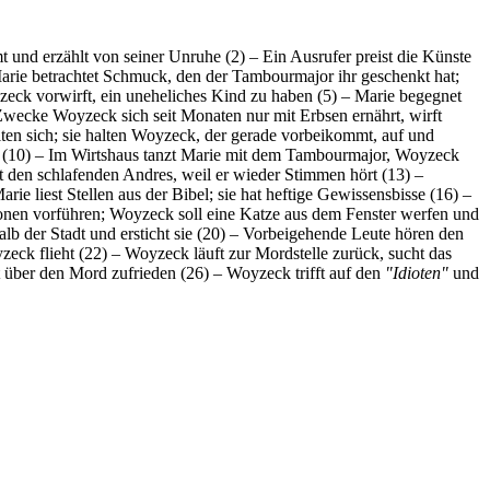
nd erzählt von seiner Unruhe (2) – Ein Ausrufer preist die Künste
Marie betrachtet Schmuck, den der Tambourmajor ihr geschenkt hat;
eck vorwirft, ein uneheliches Kind zu haben (5) – Marie begegnet
Zwecke Woyzeck sich seit Monaten nur mit Erbsen ernährt, wirft
lten sich; sie halten Woyzeck, der gerade vorbeikommt, auf und
 (10) – Im Wirtshaus tanzt Marie mit dem Tambourmajor, Woyzeck
den schlafenden Andres, weil er wieder Stimmen hört (13) –
liest Stellen aus der Bibel; sie hat heftige Gewissensbisse (16) –
ionen vorführen; Woyzeck soll eine Katze aus dem Fenster werfen und
lb der Stadt und ersticht sie (20) – Vorbeigehende Leute hören den
zeck flieht (22) – Woyzeck läuft zur Mordstelle zurück, sucht das
 über den Mord zufrieden (26) – Woyzeck trifft auf den
"Idioten"
und