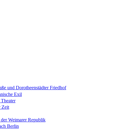
raße und Dorotheenstädter Friedhof
anische Exil
 Theater
 Zeit
n der Weimarer Republik
ach Berlin