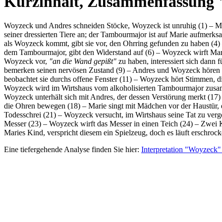
Kurzinhalt, Zusammenfassung
Woyzeck und Andres schneiden Stöcke, Woyzeck ist unruhig (1) – Ma
seiner dressierten Tiere an; der Tambourmajor ist auf Marie aufmerk
als Woyzeck kommt, gibt sie vor, den Ohrring gefunden zu haben (4)
dem Tambourmajor, gibt den Widerstand auf (6) – Woyzeck wirft Mari
Woyzeck vor,
"an die Wand gepißt"
zu haben, interessiert sich dann
bemerken seinen nervösen Zustand (9) – Andres und Woyzeck hören
beobachtet sie durchs offene Fenster (11) – Woyzeck hört Stimmen, di
Woyzeck wird im Wirtshaus vom alkoholisierten Tambourmajor zusamme
Woyzeck unterhält sich mit Andres, der dessen Verstörung merkt (17
die Ohren bewegen (18) – Marie singt mit Mädchen vor der Haustür, d
Todesschrei (21) – Woyzeck versucht, im Wirtshaus seine Tat zu verge
Messer (23) – Woyzeck wirft das Messer in einen Teich (24) – Zwei K
Maries Kind, verspricht diesem ein Spielzeug, doch es läuft erschroc
Eine tiefergehende Analyse finden Sie hier:
Interpretation "Woyzeck