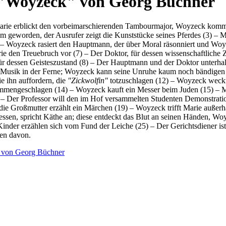
 "Woyzeck" von Georg Büchner
rie erblickt den vorbeimarschierenden Tambourmajor, Woyzeck kommt u
sam geworden, der Ausrufer zeigt die Kunststücke seines Pferdes (3) – 
 – Woyzeck rasiert den Hauptmann, der über Moral räsonniert und Woyz
e den Treuebruch vor (7) – Der Doktor, für dessen wissenschaftliche 
 für dessen Geisteszustand (8) – Der Hauptmann und der Doktor unterha
 Musik in der Ferne; Woyzeck kann seine Unruhe kaum noch bändigen
e ihn auffordern, die
"Zickwolfin"
totzuschlagen (12) – Woyzeck weckt 
ngeschlagen (14) – Woyzeck kauft ein Messer beim Juden (15) – Marie 
) – Der Professor will den im Hof versammelten Studenten Demonstrat
ie Großmutter erzählt ein Märchen (19) – Woyzeck trifft Marie außerha
ssen, spricht Käthe an; diese entdeckt das Blut an seinen Händen, Woy
inder erzählen sich vom Fund der Leiche (25) – Der Gerichtsdiener ist
ken davon.
" von Georg Büchner