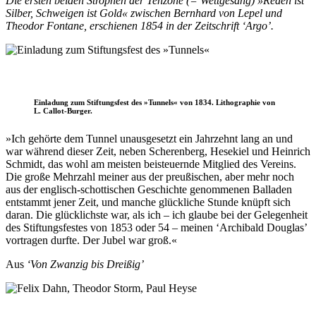
Die ersten beiden Strophen der Tenzone (= Wettgesang) »Reden ist
Silber, Schweigen ist Gold« zwischen Bernhard von Lepel und
Theodor Fontane, erschienen 1854 in der Zeitschrift ‘Argo’.
Einladung zum Stiftungsfest des »Tunnels« von 1834. Lithographie von
L. Callot-Burger.
»Ich gehörte dem Tunnel unausgesetzt ein Jahrzehnt lang an und
war während dieser Zeit, neben Scherenberg, Hesekiel und Heinrich
Schmidt, das wohl am meisten beisteuernde Mitglied des Vereins.
Die große Mehrzahl meiner aus der preußischen, aber mehr noch
aus der englisch-schottischen Geschichte genommenen Balladen
entstammt jener Zeit, und manche glückliche Stunde knüpft sich
daran. Die glücklichste war, als ich – ich glaube bei der Gelegenheit
des Stiftungsfestes von 1853 oder 54 – meinen ‘Archibald Douglas’
vortragen durfte. Der Jubel war groß.«
Aus
‘Von Zwanzig bis Dreißig’