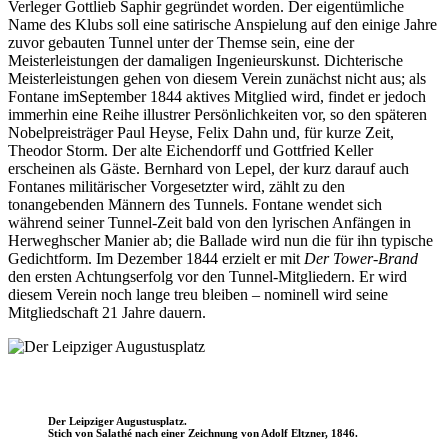
Verleger Gottlieb Saphir gegründet worden. Der eigentümliche
Name des Klubs soll eine satirische Anspielung auf den einige Jahre
zuvor gebauten Tunnel unter der Themse sein, eine der
Meisterleistungen der damaligen Ingenieurskunst. Dichterische
Meisterleistungen gehen von diesem Verein zunächst nicht aus; als
Fontane imSeptember 1844 aktives Mitglied wird, findet er jedoch
immerhin eine Reihe illustrer Persönlichkeiten vor, so den späteren
Nobelpreisträger Paul Heyse, Felix Dahn und, für kurze Zeit,
Theodor Storm. Der alte Eichendorff und Gottfried Keller
erscheinen als Gäste. Bernhard von Lepel, der kurz darauf auch
Fontanes militärischer Vorgesetzter wird, zählt zu den
tonangebenden Männern des Tunnels. Fontane wendet sich
während seiner Tunnel-Zeit bald von den lyrischen Anfängen in
Herweghscher Manier ab; die Ballade wird nun die für ihn typische
Gedichtform. Im Dezember 1844 erzielt er mit
Der Tower-Brand
den ersten Achtungserfolg vor den Tunnel-Mitgliedern. Er wird
diesem Verein noch lange treu bleiben – nominell wird seine
Mitgliedschaft 21 Jahre dauern.
Der Leipziger Augustusplatz.
Stich von Salathé nach einer Zeichnung von Adolf Eltzner, 1846.