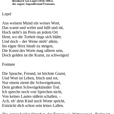
Bernhard von Lepel (1818-1885),
der engste Jugendfreund Fontanes.
Lepel
Aus weisem Mund ein weises Wort,
Das warnt und wehrt und hilft und rät,
Hoch steht’s im Preis an jedem Ort
Heut, wo die Torheit rings sich bläht;
Und doch – der Weise streb’ allein,
Ins eigne Herz hinab zu steigen,
Die Kunst des Worts mag silbern sein,
Doch golden ist die Kunst, zu schweigen!
Fontane
Die Sprache, Freund, ist höchste Gunst,
Und Wort ist Leben, frisch und rot,
Nur einem ziemt die Schweigekunst,
Dem großen Schweigekünstler Tod.
Ich spreche noch von Sprechen nicht,
Von keines Lautes süßem schallen, –
Ach, eh’ dein Kind noch Worte spricht,
Entzückt dich schon sein leises Lallen.