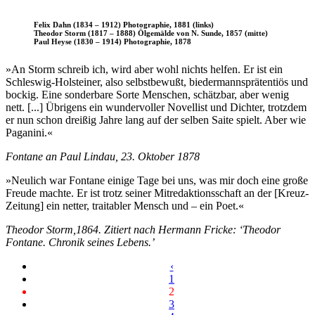
Felix Dahn (1834 – 1912) Photographie, 1881 (links)
Theodor Storm (1817 – 1888) Ölgemälde von N. Sunde, 1857 (mitte)
Paul Heyse (1830 – 1914) Photographie, 1878
»An Storm schreib ich, wird aber wohl nichts helfen. Er ist ein
Schleswig-Holsteiner, also selbstbewußt, biedermannsprätentiös und
bockig. Eine sonderbare Sorte Menschen, schätzbar, aber wenig
nett. [...] Übrigens ein wundervoller Novellist und Dichter, trotzdem
er nun schon dreißig Jahre lang auf der selben Saite spielt. Aber wie
Paganini.«
Fontane an Paul Lindau, 23. Oktober 1878
»Neulich war Fontane einige Tage bei uns, was mir doch eine große
Freude machte. Er ist trotz seiner Mitredaktionsschaft an der [Kreuz-
Zeitung] ein netter, traitabler Mensch und – ein Poet.«
Theodor Storm,1864. Zitiert nach Hermann Fricke: ‘Theodor
Fontane. Chronik seines Lebens.’
‹
1
2
3