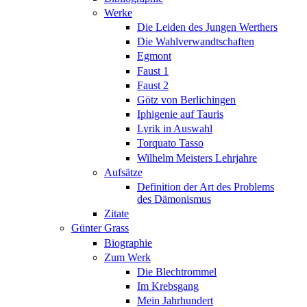
Werke
Die Leiden des Jungen Werthers
Die Wahlverwandtschaften
Egmont
Faust 1
Faust 2
Götz von Berlichingen
Iphigenie auf Tauris
Lyrik in Auswahl
Torquato Tasso
Wilhelm Meisters Lehrjahre
Aufsätze
Definition der Art des Problems
des Dämonismus
Zitate
Günter Grass
Biographie
Zum Werk
Die Blechtrommel
Im Krebsgang
Mein Jahrhundert