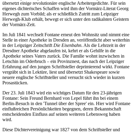
übersetzt einige revolutionäre englische Arbeitergedichte. Für sein
eigenes dichterisches Schaffen wird ihm der Vormärz-Literat Georg
Herwegh zum Vorbild; als er schließlich Zutritt zum Leipziger
Herwegh-Klub erhält, bewegt er sich unter den radikalsten Geistern
der Vormärz-Zeit.
Im Juli 1841 wechselt Fontane erneut den Wohnsitz und nimmt eine
Stelle in einer Apotheke in Dresden an, veröffentlicht aber weiterhin
in der Leipziger Zeitschrift
Die Eisenbahn
. Als die Lehrzeit in der
Dresdner Apotheke abgelaufen ist, kehrt er als Gehilfe in die
Apotheke seines Vaters zurück. Die Familie wohnt inzwischen in
Letschin im Oderbruch – ein Provinznest, das nach der Leipziger
Erfahrung auf den jungen Schriftsteller deprimierend wirkt. Fontane
vergräbt sich in Lektüre, liest und übersetzt Shakespeare sowie
neuere englische Schriftsteller und versucht sich wieder in kurzen
Prosastücken.
Der 23. Juli 1843 wird ein wichtiges Datum für den 23-jährigen
Fontane: Sein Freund Bernhard von Lepel führt ihn bei einem
Berlin-Besuch in den 'Tunnel über der Spree' ein. Hier wird Fontane
einflußreichen Persönlichkeiten begegnen, deren Bekanntschaft
entscheidenden Einfluss auf seinen weiteren Lebensweg haben
wird.
Diese Dichtervereinigung war 1827 von dem Schriftsteller und