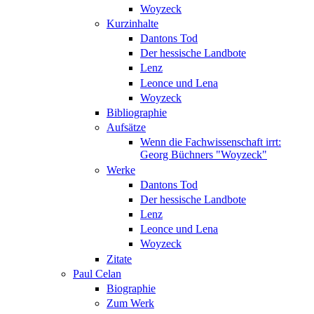
Woyzeck
Kurzinhalte
Dantons Tod
Der hessische Landbote
Lenz
Leonce und Lena
Woyzeck
Bibliographie
Aufsätze
Wenn die Fachwissenschaft irrt:
Georg Büchners "Woyzeck"
Werke
Dantons Tod
Der hessische Landbote
Lenz
Leonce und Lena
Woyzeck
Zitate
Paul Celan
Biographie
Zum Werk