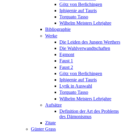
Götz von Berlichingen
Iphigenie auf Tauris
Torquato Tasso
Wilhelm Meisters Lehrjahre
Bibliographie
Werke
Die Leiden des Jungen Werthers
Die Wahlverwandtschaften
Egmont
Faust 1
Faust 2
Götz von Berlichingen
Iphigenie auf Tauris
Lyrik in Auswahl
Torquato Tasso
Wilhelm Meisters Lehrjahre
Aufsätze
Definition der Art des Problems
des Dämonismus
Zitate
Günter Grass