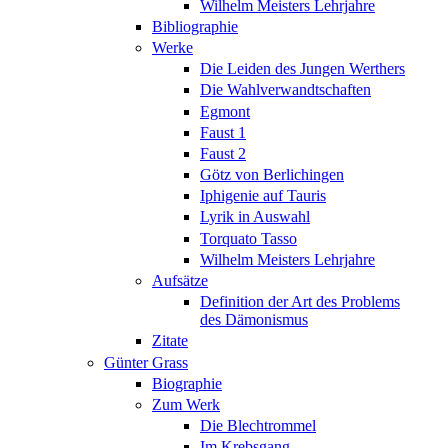
Wilhelm Meisters Lehrjahre
Bibliographie
Werke
Die Leiden des Jungen Werthers
Die Wahlverwandtschaften
Egmont
Faust 1
Faust 2
Götz von Berlichingen
Iphigenie auf Tauris
Lyrik in Auswahl
Torquato Tasso
Wilhelm Meisters Lehrjahre
Aufsätze
Definition der Art des Problems
des Dämonismus
Zitate
Günter Grass
Biographie
Zum Werk
Die Blechtrommel
Im Krebsgang