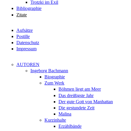
Trotzki im Exil
Bibliographie
Zitate
Aufsätze
Postille
Datenschutz
Impressum
AUTOREN
Ingeborg Bachmann
Biographie
Zum Werk
Böhmen liegt am Meer
Das dreißigste Jahr
Der gute Gott von Manhattan
Die gestundete Zeit
Malina
Kurzinhalte
Erzählbände