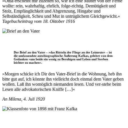
»Ottla erscheint mir zuzeiten so, wie ich eine Mutter von der Ferne
wollte: rein, wahrhaftig, ehrlich, folge-richtig. Demütigkeit und
Stolz, Empfänglichkeit und Abgrenzung, Hingabe und
Selbständigkeit, Scheu und Mut in untrüglichem Gleichgewicht.«
Tagebucheintrag vom 18. Oktober 1916
Der Brief an den Vater – »das Rütteln der Fliege an der Leimrute« – ist
die umfassendste autobiographische Äußerung Kafkas, geleitet von dem
Gedanken »uns beide ein wenig zu Beruhigen und Leben und Sterben
leichter zu machen«.
»Morgen schicke ich Dir den Vater-Brief in die Wohnung, heb ihn
bitte gut auf, ich könnte ihn vielleicht doch einmal dem Vater geben
wollen. Laß ihn womöglich niemanden lesen. Und ver-stehe beim
Lesen alle advokatorischen Kniffe […]«
An Milena, 4. Juli 1920