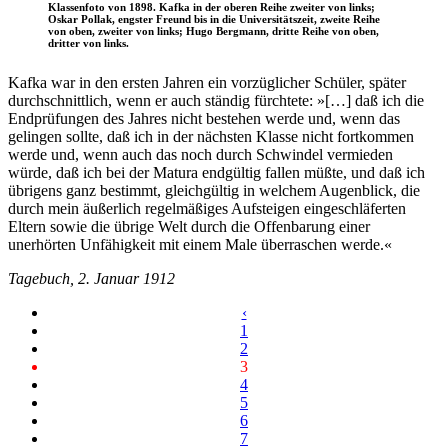
Klassenfoto von 1898. Kafka in der oberen Reihe zweiter von links;
Oskar Pollak, engster Freund bis in die Universitätszeit, zweite Reihe
von oben, zweiter von links; Hugo Bergmann, dritte Reihe von oben,
dritter von links.
Kafka war in den ersten Jahren ein vorzüglicher Schüler, später
durchschnittlich, wenn er auch ständig fürchtete: »[…] daß ich die
Endprüfungen des Jahres nicht bestehen werde und, wenn das
gelingen sollte, daß ich in der nächsten Klasse nicht fortkommen
werde und, wenn auch das noch durch Schwindel vermieden
würde, daß ich bei der Matura endgültig fallen müßte, und daß ich
übrigens ganz bestimmt, gleichgültig in welchem Augenblick, die
durch mein äußerlich regelmäßiges Aufsteigen eingeschläferten
Eltern sowie die übrige Welt durch die Offenbarung einer
unerhörten Unfähigkeit mit einem Male überraschen werde.«
Tagebuch, 2. Januar 1912
‹
1
2
3
4
5
6
7