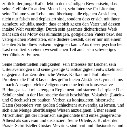
zurück; der junge Kafka lebt in dem ständigen Bewusstsein, dass
seine Gefühle für andere Menschen, sein Interesse für Literatur,
seine Träume vom Leben und überhaupt alle eigenen Ansichten,
nicht nur falsch und deplaziert sind, sondern dass er sich mit ihnen
geradezu schuldig macht, dass er sich gegen den Vater und dessen
intakte Welt versündigt. Durch sein gesamtes dichterisches Werk
zieht sich das Motiv des allmächtigen, gottgleichen Vaters bzw. des
vatergleichen Potentaten, eine düstere Gestalt, der er nur mit einem
latenten Schuldbewusstsein begegnen kann. Aus dieser psychischen
Last resultiert zu einem wesentlichen Teil auch sein schwieriges
Verhältnis zu Frauen.
Seine intellektuellen Fähigkeiten, sein Interesse für Bücher, sein
Urteilsvermögen und seine geistige Unabhängigkeit entwickeln sich
dagegen auf außerordentliche Weise. Kafka durchläuft ohne
Probleme die fünf Klassen des gefürchteten Altstädter Gymnasiums
– nach Aussagen vieler Zeitgenossen eine ledern konservative
Bildungsanstalt mit strengem Reglement und starrem Lehrplan: Die
Schüler sind in der Hauptsache damit beschäftigt, Vokabeln (Latein-
und Griechisch) zu pauken, Verben zu konjugieren, historische
Daten (besonders von großen Schlachten) auswendig zu lernen, und
sich eine Menge überflüssiges Wissen anzueignen. Unter seinen
Mitschülern gilt der literarisch ausgerichtete und einzelgängerische
Atheist als souverän und distanziert. Seine Urteile, z. B. über den
Prager Schriftsteller Gustav Meyrink, sind hart und illusionslos, und