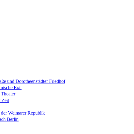
raße und Dorotheenstädter Friedhof
anische Exil
 Theater
 Zeit
n der Weimarer Republik
ach Berlin