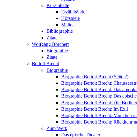
Kurzinhalte
Erzählbände
Hörspiele
Malina
Bibliographie
Zitate
Wolfgang Borchert
Biographie
Zitate
Bertolt Brecht
Biographie
Biographie Bertolt Brecht (Seite 2)
Biographie Bertolt Brecht: Chausseest
Biographie Bertolt Brecht: Das amerik
Biographie Bertolt Brecht: Das epische
Biographie Bertolt Brecht: Die Berliner
Biographie Bertolt Brecht: Im Exil
Biographie Bertolt Brecht: München i
Biographie Bertolt Brecht: Rückkehr n
Zum Werk
Das epische Theater