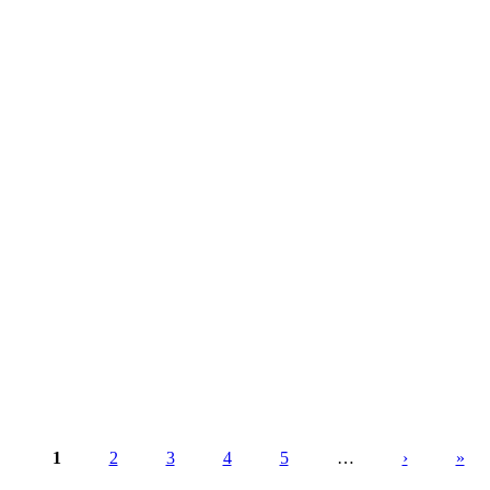
1
2
3
4
5
…
›
»