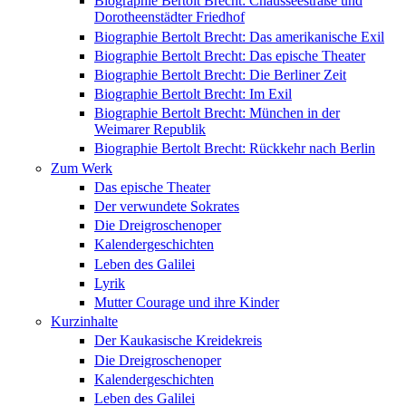
Biographie Bertolt Brecht: Chausseestraße und
Dorotheenstädter Friedhof
Biographie Bertolt Brecht: Das amerikanische Exil
Biographie Bertolt Brecht: Das epische Theater
Biographie Bertolt Brecht: Die Berliner Zeit
Biographie Bertolt Brecht: Im Exil
Biographie Bertolt Brecht: München in der
Weimarer Republik
Biographie Bertolt Brecht: Rückkehr nach Berlin
Zum Werk
Das epische Theater
Der verwundete Sokrates
Die Dreigroschenoper
Kalendergeschichten
Leben des Galilei
Lyrik
Mutter Courage und ihre Kinder
Kurzinhalte
Der Kaukasische Kreidekreis
Die Dreigroschenoper
Kalendergeschichten
Leben des Galilei