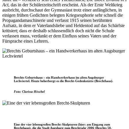
Act
, das in der Schülerzeitschrift erscheint. Als der Erste Weltkrieg
ausbricht, durchschaut der Gymnasiast trotz einer anfänglichen, in
einigen frühen Gedichten belegten Kriegseuphorie sehr schnell die
Propagandamaschinerie und verfasst 1915 seinen berühmten
Aufsatz, in dem er Vaterlandsliebe und Heldentod auf das Schärfste
kritisiert; dass er deshalb schlussendlich doch nicht die Schule
verlassen muss, verdankt er dem Einfluss seines Vaters und der
Fürsprache eines Lehrers.
Brechts Geburtshaus – ein Handwerkerhaus im alten Augsburger
Lechviertel. Heute beherbergt es die Brecht-Gedenkstätte (Brechthaus).
Foto: Clarissa Höschel
Eine der vier lebensgroßen Brecht-Skulpturen (hier: am Eingang zum
Brechthaus), die die Stadt Augsburg zum Brechtjahr 2006 (Brechts 50.