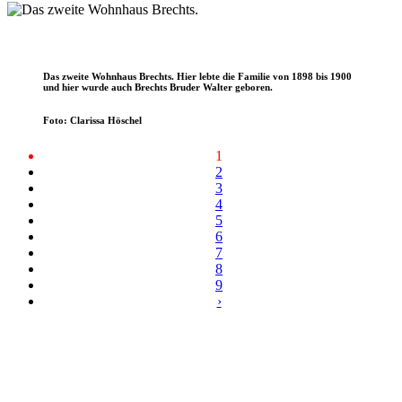
Das zweite Wohnhaus Brechts. Hier lebte die Familie von 1898 bis 1900
und hier wurde auch Brechts Bruder Walter geboren.
Foto: Clarissa Höschel
1
2
3
4
5
6
7
8
9
›