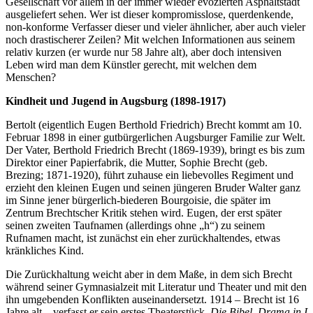
Gesellschaft vor allem in der immer wieder evozierten Asphaltstadt
ausgeliefert sehen. Wer ist dieser kompromisslose, querdenkende,
non-konforme Verfasser dieser und vieler ähnlicher, aber auch vieler
noch drastischerer Zeilen? Mit welchen Informationen aus seinem
relativ kurzen (er wurde nur 58 Jahre alt), aber doch intensiven
Leben wird man dem Künstler gerecht, mit welchen dem
Menschen?
Kindheit und Jugend in Augsburg (1898-1917)
Bertolt (eigentlich Eugen Berthold Friedrich) Brecht kommt am 10.
Februar 1898 in einer gutbürgerlichen Augsburger Familie zur Welt.
Der Vater, Berthold Friedrich Brecht (1869-1939), bringt es bis zum
Direktor einer Papierfabrik, die Mutter, Sophie Brecht (geb.
Brezing; 1871-1920), führt zuhause ein liebevolles Regiment und
erzieht den kleinen Eugen und seinen jüngeren Bruder Walter ganz
im Sinne jener bürgerlich-biederen Bourgoisie, die später im
Zentrum Brechtscher Kritik stehen wird. Eugen, der erst später
seinen zweiten Taufnamen (allerdings ohne „h“) zu seinem
Rufnamen macht, ist zunächst ein eher zurückhaltendes, etwas
kränkliches Kind.
Die Zurückhaltung weicht aber in dem Maße, in dem sich Brecht
während seiner Gymnasialzeit mit Literatur und Theater und mit den
ihn umgebenden Konflikten auseinandersetzt. 1914 – Brecht ist 16
Jahre alt – verfasst er sein erstes Theaterstück,
Die Bibel. Drama in I