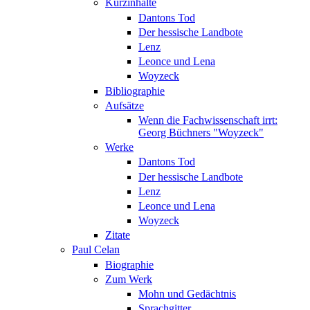
Kurzinhalte
Dantons Tod
Der hessische Landbote
Lenz
Leonce und Lena
Woyzeck
Bibliographie
Aufsätze
Wenn die Fachwissenschaft irrt:
Georg Büchners "Woyzeck"
Werke
Dantons Tod
Der hessische Landbote
Lenz
Leonce und Lena
Woyzeck
Zitate
Paul Celan
Biographie
Zum Werk
Mohn und Gedächtnis
Sprachgitter