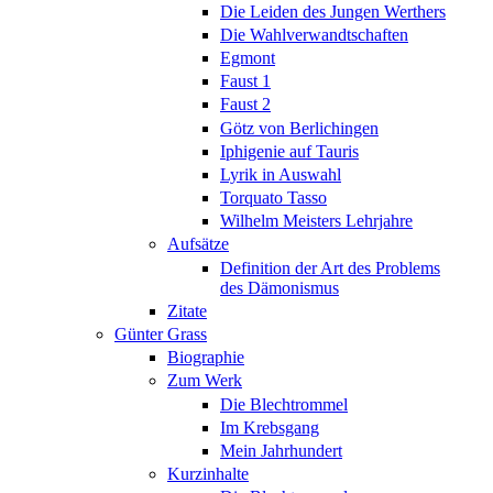
Die Leiden des Jungen Werthers
Die Wahlverwandtschaften
Egmont
Faust 1
Faust 2
Götz von Berlichingen
Iphigenie auf Tauris
Lyrik in Auswahl
Torquato Tasso
Wilhelm Meisters Lehrjahre
Aufsätze
Definition der Art des Problems
des Dämonismus
Zitate
Günter Grass
Biographie
Zum Werk
Die Blechtrommel
Im Krebsgang
Mein Jahrhundert
Kurzinhalte