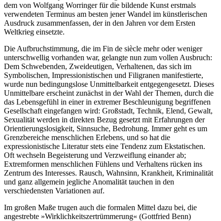
dem von Wolfgang Worringer für die bildende Kunst erstmals
verwendeten Terminus am besten jener Wandel im künstlerischen
Ausdruck zusammenfassen, der in den Jahren vor dem Ersten
Weltkrieg einsetzte.
Die Aufbruchstimmung, die im Fin de siècle mehr oder weniger
unterschwellig vorhanden war, gelangte nun zum vollen Ausbruch:
Dem Schwebenden, Zweideutigen, Verhaltenen, das sich im
Symbolischen, Impressionistischen und Filigranen manifestierte,
wurde nun bedingungslose Unmittelbarkeit entgegengesetzt. Dieses
Unmittelbare erscheint zunächst in der Wahl der Themen, durch die
das Lebensgefühl in einer in extremer Beschleunigung begriffenen
Gesellschaft eingefangen wird: Großstadt, Technik, Elend, Gewalt,
Sexualität werden in direkten Bezug gesetzt mit Erfahrungen der
Orientierungslosigkeit, Sinnsuche, Bedrohung. Immer geht es um
Grenzbereiche menschlichen Erlebens, und so hat die
expressionistische Literatur stets eine Tendenz zum Ekstatischen.
Oft wechseln Begeisterung und Verzweiflung einander ab;
Extremformen menschlichen Fühlens und Verhaltens rücken ins
Zentrum des Interesses. Rausch, Wahnsinn, Krankheit, Kriminalität
und ganz allgemein jegliche Anomalität tauchen in den
verschiedensten Variationen auf.
Im großen Maße trugen auch die formalen Mittel dazu bei, die
angestrebte »Wirklichkeitszertrümmerung« (Gottfried Benn)