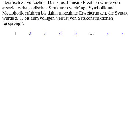
literarisch zu vollziehen. Das kausal-lineare Erzählen wurde von
assoziativ-rhapsodischen Strukturen verdrängt, Symbolik und
Metaphorik erfuhren bis dahin ungeahnte Erweiterungen, die Syntax
wurde z. T. bis zum völligen Verlust von Satzkonstruktionen
‘gesprengt’.
1
2
3
4
5
…
›
»
Seiten