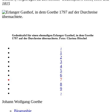
1815
Gedenktafel für einen ehemaligen Erlanger Gasthof, in dem Goethe
1797 auf der Durchreise übernachtete. Foto: Clarissa Höschel
‹
1
2
3
4
5
6
7
8
9
›
Johann Wolfgang Goethe
Biographie