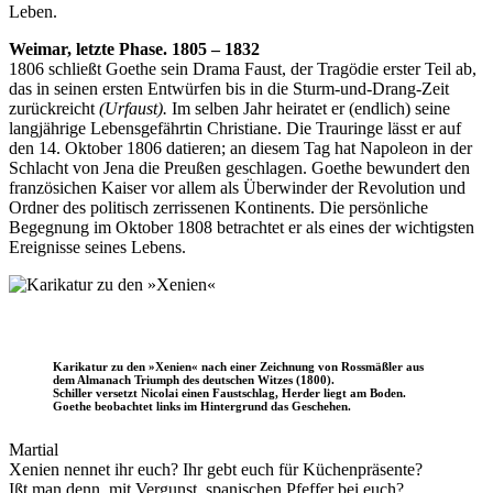
Leben.
Weimar, letzte Phase. 1805 – 1832
1806 schließt Goethe sein Drama Faust, der Tragödie erster Teil ab,
das in seinen ersten Entwürfen bis in die Sturm-und-Drang-Zeit
zurückreicht
(Urfaust).
Im selben Jahr heiratet er (endlich) seine
langjährige Lebensgefährtin Christiane. Die Trauringe lässt er auf
den 14. Oktober 1806 datieren; an diesem Tag hat Napoleon in der
Schlacht von Jena die Preußen geschlagen. Goethe bewundert den
französichen Kaiser vor allem als Überwinder der Revolution und
Ordner des politisch zerrissenen Kontinents. Die persönliche
Begegnung im Oktober 1808 betrachtet er als eines der wichtigsten
Ereignisse seines Lebens.
Karikatur zu den »Xenien« nach einer Zeichnung von Rossmäßler aus
dem Almanach Triumph des deutschen Witzes (1800).
Schiller versetzt Nicolai einen Faustschlag, Herder liegt am Boden.
Goethe beobachtet links im Hintergrund das Geschehen.
Martial
Xenien nennet ihr euch? Ihr gebt euch für Küchenpräsente?
Ißt man denn, mit Vergunst, spanischen Pfeffer bei euch?