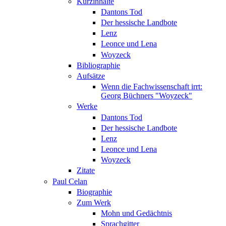
Kurzinhalte
Dantons Tod
Der hessische Landbote
Lenz
Leonce und Lena
Woyzeck
Bibliographie
Aufsätze
Wenn die Fachwissenschaft irrt:
Georg Büchners "Woyzeck"
Werke
Dantons Tod
Der hessische Landbote
Lenz
Leonce und Lena
Woyzeck
Zitate
Paul Celan
Biographie
Zum Werk
Mohn und Gedächtnis
Sprachgitter