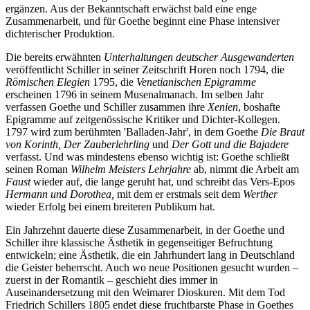
ergänzen. Aus der Bekanntschaft erwächst bald eine enge
Zusammenarbeit, und für Goethe beginnt eine Phase intensiver
dichterischer Produktion.
Die bereits erwähnten
Unterhaltungen deutscher Ausgewanderten
veröffentlicht Schiller in seiner Zeitschrift Horen noch 1794, die
Römischen Elegien
1795, die
Venetianischen Epigramme
erscheinen 1796 in seinem Musenalmanach. Im selben Jahr
verfassen Goethe und Schiller zusammen ihre
Xenien
, boshafte
Epigramme auf zeitgenössische Kritiker und Dichter-Kollegen.
1797 wird zum berühmten 'Balladen-Jahr', in dem Goethe
Die Braut
von Korinth, Der Zauberlehrling
und
Der Gott und die Bajadere
verfasst. Und was mindestens ebenso wichtig ist: Goethe schließt
seinen Roman
Wilhelm Meisters Lehrjahre
ab, nimmt die Arbeit am
Faust
wieder auf, die lange geruht hat, und schreibt das Vers-Epos
Hermann und Dorothea,
mit dem er erstmals seit dem
Werther
wieder Erfolg bei einem breiteren Publikum hat.
Ein Jahrzehnt dauerte diese Zusammenarbeit, in der Goethe und
Schiller ihre klassische Ästhetik in gegenseitiger Befruchtung
entwickeln; eine Ästhetik, die ein Jahrhundert lang in Deutschland
die Geister beherrscht. Auch wo neue Positionen gesucht wurden –
zuerst in der Romantik – geschieht dies immer in
Auseinandersetzung mit den Weimarer Dioskuren. Mit dem Tod
Friedrich Schillers 1805 endet diese fruchtbarste Phase in Goethes