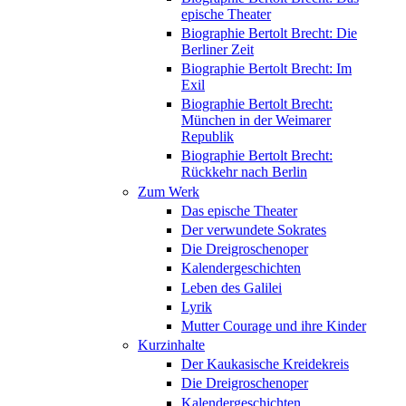
epische Theater
Biographie Bertolt Brecht: Die
Berliner Zeit
Biographie Bertolt Brecht: Im
Exil
Biographie Bertolt Brecht:
München in der Weimarer
Republik
Biographie Bertolt Brecht:
Rückkehr nach Berlin
Zum Werk
Das epische Theater
Der verwundete Sokrates
Die Dreigroschenoper
Kalendergeschichten
Leben des Galilei
Lyrik
Mutter Courage und ihre Kinder
Kurzinhalte
Der Kaukasische Kreidekreis
Die Dreigroschenoper
Kalendergeschichten