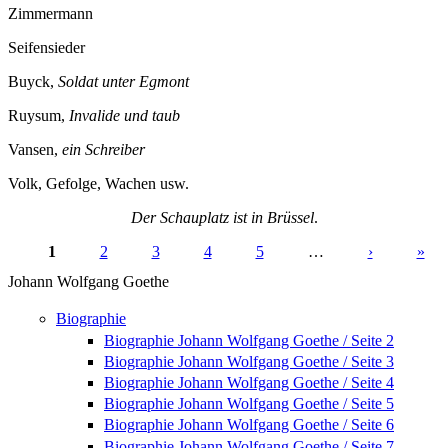
Zimmermann
Seifensieder
Buyck,
Soldat unter Egmont
Ruysum,
Invalide und taub
Vansen,
ein Schreiber
Volk, Gefolge, Wachen usw.
Der Schauplatz ist in Brüssel
.
1
2
3
4
5
…
›
»
Seiten
Johann Wolfgang Goethe
Biographie
Biographie Johann Wolfgang Goethe / Seite 2
Biographie Johann Wolfgang Goethe / Seite 3
Biographie Johann Wolfgang Goethe / Seite 4
Biographie Johann Wolfgang Goethe / Seite 5
Biographie Johann Wolfgang Goethe / Seite 6
Biographie Johann Wolfgang Goethe / Seite 7