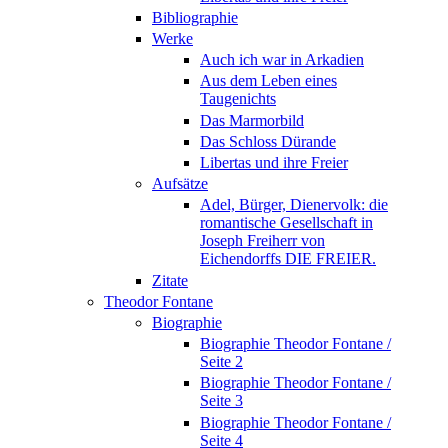
Bibliographie
Werke
Auch ich war in Arkadien
Aus dem Leben eines
Taugenichts
Das Marmorbild
Das Schloss Dürande
Libertas und ihre Freier
Aufsätze
Adel, Bürger, Dienervolk: die
romantische Gesellschaft in
Joseph Freiherr von
Eichendorffs DIE FREIER.
Zitate
Theodor Fontane
Biographie
Biographie Theodor Fontane /
Seite 2
Biographie Theodor Fontane /
Seite 3
Biographie Theodor Fontane /
Seite 4