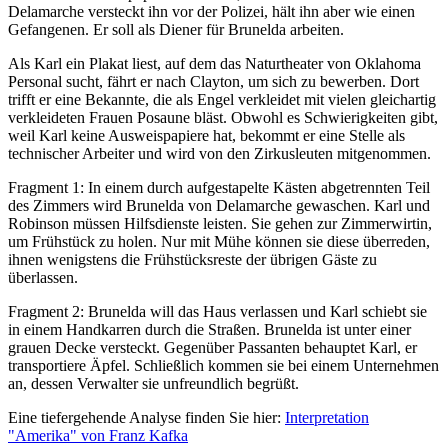
Delamarche versteckt ihn vor der Polizei, hält ihn aber wie einen
Gefangenen. Er soll als Diener für Brunelda arbeiten.
Als Karl ein Plakat liest, auf dem das Naturtheater von Oklahoma
Personal sucht, fährt er nach Clayton, um sich zu bewerben. Dort
trifft er eine Bekannte, die als Engel verkleidet mit vielen gleichartig
verkleideten Frauen Posaune bläst. Obwohl es Schwierigkeiten gibt,
weil Karl keine Ausweispapiere hat, bekommt er eine Stelle als
technischer Arbeiter und wird von den Zirkusleuten mitgenommen.
Fragment 1: In einem durch aufgestapelte Kästen abgetrennten Teil
des Zimmers wird Brunelda von Delamarche gewaschen. Karl und
Robinson müssen Hilfsdienste leisten. Sie gehen zur Zimmerwirtin,
um Frühstück zu holen. Nur mit Mühe können sie diese überreden,
ihnen wenigstens die Frühstücksreste der übrigen Gäste zu
überlassen.
Fragment 2: Brunelda will das Haus verlassen und Karl schiebt sie
in einem Handkarren durch die Straßen. Brunelda ist unter einer
grauen Decke versteckt. Gegenüber Passanten behauptet Karl, er
transportiere Äpfel. Schließlich kommen sie bei einem Unternehmen
an, dessen Verwalter sie unfreundlich begrüßt.
Eine tiefergehende Analyse finden Sie hier:
Interpretation
"Amerika" von Franz Kafka