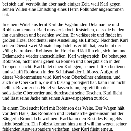
bei sich auf, verstößt ihn aber nach einiger Zeit, weil Karl gegen
seinen Willen eine Einladung eines Herrn Pollunder angenommen
hat.
In einem Wirtshaus lernt Karl die Vagabunden Delamarche und
Robinson kennen. Bald muss er jedoch feststellen, dass die beiden
ihn ausnützen und bestehlen wollen. Er verlässt sie und findet im
großen Hotel Occidental eine Anstellung als Liftboy. Nachdem Karl
seinen Dienst zwei Monate lang tadellos erfüllt hat, erscheint der
völlig betrunkene Robinson im Hotel und lädt ihn ein, sich ihm und
Delamarche wieder anzuschließen. Karl weigert sich. Da behauptet
Robinson, nicht mehr gehen zu können und übergibt sich in den
Treppenschacht. Karl bittet einen Kollegen, seinen Lift zu bedienen
und schafft Robinson in den Schlafsaal der Liftboys. Aufgrund
dieser Vorkommnisse wird Karl vom Oberkellner entlassen, und
auch die Oberköchin, die ihn bislang protegiert hat, kann ihm nicht
helfen. Bevor er das Hotel verlassen kann, ergreift ihn der
sadistische Oberportier und durchsucht seine Taschen. Karl flieht
und lässt seine Jacke mit seinen Ausweispapieren zurück.
In einem Taxi sucht Karl mit Robinson das Weite. Der Wagen hält
vor dem Haus, das Robinson und Delamarche gemeinsam mit der
Sängerin Brunelda bewohnen. Karl kann den Rest des Fahrgelds
nicht bezahlen. Ein Polizist kommt hinzu und will ihn wegen seiner
fehlenden Ausweispapiere verhaften, aber Karl flieht erneut.