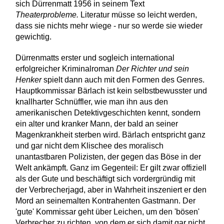
sich Dürrenmatt 1956 in seinem Text
Theaterprobleme.
Literatur müsse so leicht werden,
dass sie nichts mehr wiege - nur so werde sie wieder
gewichtig.
Dürrenmatts erster und sogleich international
erfolgreicher Kriminalroman
Der Richter und sein
Henker
spielt dann auch mit den Formen des Genres.
Hauptkommissar Bärlach ist kein selbstbewusster und
knallharter Schnüffler, wie man ihn aus den
amerikanischen Detektivgeschichten kennt, sondern
ein alter und kranker Mann, der bald an seiner
Magenkrankheit sterben wird. Bärlach entspricht ganz
und gar nicht dem Klischee des moralisch
unantastbaren Polizisten, der gegen das Böse in der
Welt ankämpft. Ganz im Gegenteil: Er gilt zwar offiziell
als der Gute und beschäftigt sich vordergründig mit
der Verbrecherjagd, aber in Wahrheit inszeniert er den
Mord an seinemalten Kontrahenten Gastmann. Der
'gute' Kommissar geht über Leichen, um den 'bösen'
Verbrecher zu richten, von dem er sich damit gar nicht