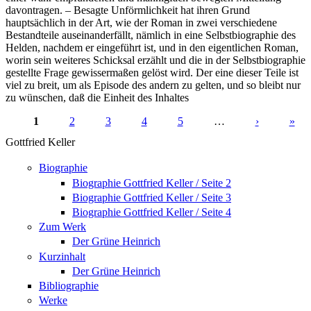
davontragen. – Besagte Unförmlichkeit hat ihren Grund
hauptsächlich in der Art, wie der Roman in zwei verschiedene
Bestandteile auseinanderfällt, nämlich in eine Selbstbiographie des
Helden, nachdem er eingeführt ist, und in den eigentlichen Roman,
worin sein weiteres Schicksal erzählt und die in der Selbstbiographie
gestellte Frage gewissermaßen gelöst wird. Der eine dieser Teile ist
viel zu breit, um als Episode des andern zu gelten, und so bleibt nur
zu wünschen, daß die Einheit des Inhaltes
1
2
3
4
5
…
›
»
Seiten
Gottfried Keller
Biographie
Biographie Gottfried Keller / Seite 2
Biographie Gottfried Keller / Seite 3
Biographie Gottfried Keller / Seite 4
Zum Werk
Der Grüne Heinrich
Kurzinhalt
Der Grüne Heinrich
Bibliographie
Werke