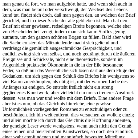
man genau da fort, wo man aufgehört hatte, und wenn sich auch in
dem, was man betont oder verschweigt, der Wechsel des Lebens
kund tut, findet sich doch, daß man gegen den, an welchen der Brief
gerichtet, und in dieser Sache der alte geblieben ist. Man hat den
Brief mit einer gewissen, redseligen Breite begonnen, welche eher
von Bescheidenheit zeugt, indem man sich kaum Stoffes genug
zutraute, um den ganzen schönen Bogen zu füllen. Bald aber wird
die Sache ernster; das Mitzuteilende macht sich geltend und
verdrängt die gemütlich ausgeschmückte Gesprächigkeit, und
endlich zwingt sich von selbst, und noch gedrängt durch die äußeren
Ereignisse und Schicksale, nicht eine theoretische, sondern im
Augenblick praktische Ökonomie in die in der Eile besonnene
Feder, so daß nur das Wesentliche sich lösen darf aus dem Fluge der
Gedanken, um sich gegen den Schluß des Briefes hin wenigstens so
viel Raum zu erkämpfen, als nötig ist, mit der warmen Liebe des
Anfanges zu endigen. So entsteht freilich nicht ein streng
gegliedertes Kunstwerk, aber vielleicht ein um so treuerer Ausdruck
dessen, was man war und wollte mit dem Briefe. Eine andere Frage
aber ist es nun, ob das Gleichnis hinreiche, eine gewisse
Unförmlichkeit vorliegenden Romanes zu entschuldigen oder zu
beschönigen. Ich bin weit entfernt, dies versuchen zu wollen; einzig
und allein möchte ich durch das Gleichnis die Hoffnung andeuten,
der geneigte Leser werde wenigstens, wenn auch nicht den Genuß
eines reinen und meisterhaften Kunstwerkes, so doch den Eindruck
einer wahr empfundenen und mannigfach bewegten Mitteilung