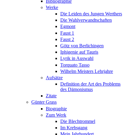
Bibliographie
Werke
Die Leiden des Jungen Werthers
Die Wahlverwandtschaften
Egmont
Faust 1
Faust 2
Götz von Berlichingen
Iphigenie auf Tauris
Lyrik in Auswahl
Torquato Tasso
Wilhelm Meisters Lehrjahre
Aufsätze
Definition der Art des Problems
des Dämonismus
Zitate
Günter Grass
Biographie
Zum Werk
Die Blechtrommel
Im Krebsgang
Mein Jahrhundert