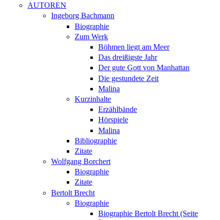
AUTOREN
Ingeborg Bachmann
Biographie
Zum Werk
Böhmen liegt am Meer
Das dreißigste Jahr
Der gute Gott von Manhattan
Die gestundete Zeit
Malina
Kurzinhalte
Erzählbände
Hörspiele
Malina
Bibliographie
Zitate
Wolfgang Borchert
Biographie
Zitate
Bertolt Brecht
Biographie
Biographie Bertolt Brecht (Seite