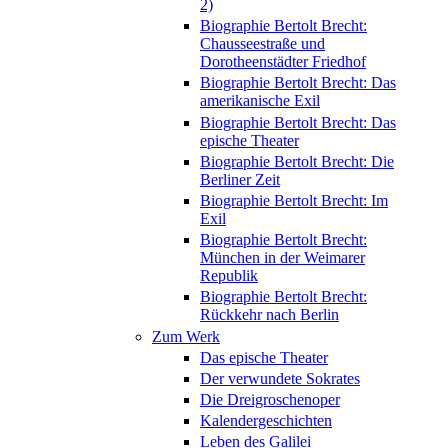
2)
Biographie Bertolt Brecht:
Chausseestraße und
Dorotheenstädter Friedhof
Biographie Bertolt Brecht: Das
amerikanische Exil
Biographie Bertolt Brecht: Das
epische Theater
Biographie Bertolt Brecht: Die
Berliner Zeit
Biographie Bertolt Brecht: Im
Exil
Biographie Bertolt Brecht:
München in der Weimarer
Republik
Biographie Bertolt Brecht:
Rückkehr nach Berlin
Zum Werk
Das epische Theater
Der verwundete Sokrates
Die Dreigroschenoper
Kalendergeschichten
Leben des Galilei