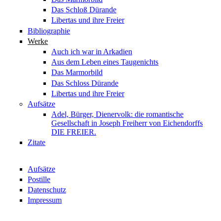
Das Schloß Dürande
Libertas und ihre Freier
Bibliographie
Werke
Auch ich war in Arkadien
Aus dem Leben eines Taugenichts
Das Marmorbild
Das Schloss Dürande
Libertas und ihre Freier
Aufsätze
Adel, Bürger, Dienervolk: die romantische
Gesellschaft in Joseph Freiherr von Eichendorffs
DIE FREIER.
Zitate
Aufsätze
Postille
Datenschutz
Impressum