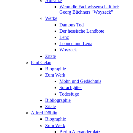
Aufsätze
Wenn die Fachwissenschaft irrt:
Georg Büchners "Woyzeck"
Werke
Dantons Tod
Der hessische Landbote
Lenz
Leonce und Lena
Woyzeck
Zitate
Paul Celan
Biographie
Zum Werk
Mohn und Gedächtnis
Sprachgitter
Todesfuge
Bibliographie
Zitate
Alfred Döblin
Biographie
Zum Werk
Berlin Alexanderplatz