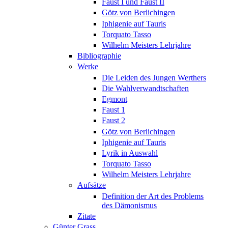
Faust I und Faust II
Götz von Berlichingen
Iphigenie auf Tauris
Torquato Tasso
Wilhelm Meisters Lehrjahre
Bibliographie
Werke
Die Leiden des Jungen Werthers
Die Wahlverwandtschaften
Egmont
Faust 1
Faust 2
Götz von Berlichingen
Iphigenie auf Tauris
Lyrik in Auswahl
Torquato Tasso
Wilhelm Meisters Lehrjahre
Aufsätze
Definition der Art des Problems
des Dämonismus
Zitate
Günter Grass