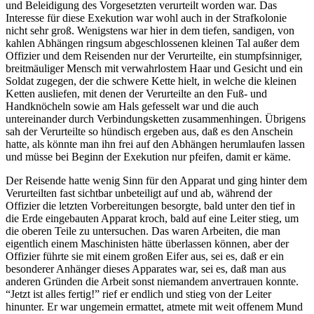
und Beleidigung des Vorgesetzten verurteilt worden war. Das
Interesse für diese Exekution war wohl auch in der Strafkolonie
nicht sehr groß. Wenigstens war hier in dem tiefen, sandigen, von
kahlen Abhängen ringsum abgeschlossenen kleinen Tal außer dem
Offizier und dem Reisenden nur der Verurteilte, ein stumpfsinniger,
breitmäuliger Mensch mit verwahrlostem Haar und Gesicht und ein
Soldat zugegen, der die schwere Kette hielt, in welche die kleinen
Ketten ausliefen, mit denen der Verurteilte an den Fuß- und
Handknöcheln sowie am Hals gefesselt war und die auch
untereinander durch Verbindungsketten zusammenhingen. Übrigens
sah der Verurteilte so hündisch ergeben aus, daß es den Anschein
hatte, als könnte man ihn frei auf den Abhängen herumlaufen lassen
und müsse bei Beginn der Exekution nur pfeifen, damit er käme.
Der Reisende hatte wenig Sinn für den Apparat und ging hinter dem
Verurteilten fast sichtbar unbeteiligt auf und ab, während der
Offizier die letzten Vorbereitungen besorgte, bald unter den tief in
die Erde eingebauten Apparat kroch, bald auf eine Leiter stieg, um
die oberen Teile zu untersuchen. Das waren Arbeiten, die man
eigentlich einem Maschinisten hätte überlassen können, aber der
Offizier führte sie mit einem großen Eifer aus, sei es, daß er ein
besonderer Anhänger dieses Apparates war, sei es, daß man aus
anderen Gründen die Arbeit sonst niemandem anvertrauen konnte.
“Jetzt ist alles fertig!” rief er endlich und stieg von der Leiter
hinunter. Er war ungemein ermattet, atmete mit weit offenem Mund