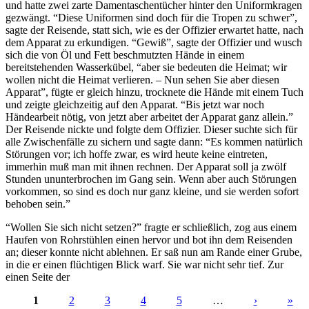
und hatte zwei zarte Damentaschentücher hinter den Uniformkragen
gezwängt. “Diese Uniformen sind doch für die Tropen zu schwer”,
sagte der Reisende, statt sich, wie es der Offizier erwartet hatte, nach
dem Apparat zu erkundigen. “Gewiß”, sagte der Offizier und wusch
sich die von Öl und Fett beschmutzten Hände in einem
bereitstehenden Wasserkübel, “aber sie bedeuten die Heimat; wir
wollen nicht die Heimat verlieren. – Nun sehen Sie aber diesen
Apparat”, fügte er gleich hinzu, trocknete die Hände mit einem Tuch
und zeigte gleichzeitig auf den Apparat. “Bis jetzt war noch
Händearbeit nötig, von jetzt aber arbeitet der Apparat ganz allein.”
Der Reisende nickte und folgte dem Offizier. Dieser suchte sich für
alle Zwischenfälle zu sichern und sagte dann: “Es kommen natürlich
Störungen vor; ich hoffe zwar, es wird heute keine eintreten,
immerhin muß man mit ihnen rechnen. Der Apparat soll ja zwölf
Stunden ununterbrochen im Gang sein. Wenn aber auch Störungen
vorkommen, so sind es doch nur ganz kleine, und sie werden sofort
behoben sein.”
“Wollen Sie sich nicht setzen?” fragte er schließlich, zog aus einem
Haufen von Rohrstühlen einen hervor und bot ihn dem Reisenden
an; dieser konnte nicht ablehnen. Er saß nun am Rande einer Grube,
in die er einen flüchtigen Blick warf. Sie war nicht sehr tief. Zur
einen Seite der
1
2
3
4
5
…
›
»