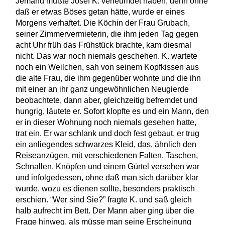
Jemand mußte Josef K. verleumdet haben, denn ohne
daß er etwas Böses getan hätte, wurde er eines
Morgens verhaftet. Die Köchin der Frau Grubach,
seiner Zimmervermieterin, die ihm jeden Tag gegen
acht Uhr früh das Frühstück brachte, kam diesmal
nicht. Das war noch niemals geschehen. K. wartete
noch ein Weilchen, sah von seinem Kopfkissen aus
die alte Frau, die ihm gegenüber wohnte und die ihn
mit einer an ihr ganz ungewöhnlichen Neugierde
beobachtete, dann aber, gleichzeitig befremdet und
hungrig, läutete er. Sofort klopfte es und ein Mann, den
er in dieser Wohnung noch niemals gesehen hatte,
trat ein. Er war schlank und doch fest gebaut, er trug
ein anliegendes schwarzes Kleid, das, ähnlich den
Reiseanzügen, mit verschiedenen Falten, Taschen,
Schnallen, Knöpfen und einem Gürtel versehen war
und infolgedessen, ohne daß man sich darüber klar
wurde, wozu es dienen sollte, besonders praktisch
erschien. “Wer sind Sie?” fragte K. und saß gleich
halb aufrecht im Bett. Der Mann aber ging über die
Frage hinweg, als müsse man seine Erscheinung