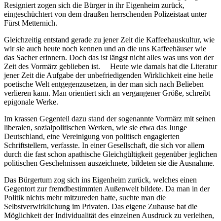
Resigniert zogen sich die Bürger in ihr Eigenheim zurück,
eingeschüchtert von dem draußen herrschenden Polizeistaat unter
Fürst Metternich.
Gleichzeitig entstand gerade zu jener Zeit die Kaffeehauskultur, wie
wir sie auch heute noch kennen und an die uns Kaffeehäuser wie
das Sacher erinnern. Doch das ist längst nicht alles was uns von der
Zeit des Vormärz geblieben ist. Heute wie damals hat die Literatur
jener Zeit die Aufgabe der unbefriedigenden Wirklichkeit eine heile
poetische Welt entgegenzusetzen, in der man sich nach Belieben
verlieren kann. Man orientiert sich an vergangener Größe, schreibt
epigonale Werke.
Im krassen Gegenteil dazu stand der sogenannte Vormärz mit seinen
liberalen, sozialpolitischen Werken, wie sie etwa das Junge
Deutschland, eine Vereinigung von politisch engagierten
Schriftstellern, verfasste. In einer Gesellschaft, die sich vor allem
durch die fast schon apathische Gleichgültigkeit gegenüber jeglichen
politischen Geschehnissen auszeichnete, bildeten sie die Ausnahme.
Das Bürgertum zog sich ins Eigenheim zurück, welches einen
Gegentort zur fremdbestimmten Außenwelt bildete. Da man in der
Politik nichts mehr mitzureden hatte, suchte man die
Selbstverwirklichung im Privaten. Das eigene Zuhause bat die
Möglichkeit der Individualität des einzelnen Ausdruck zu verleihen,