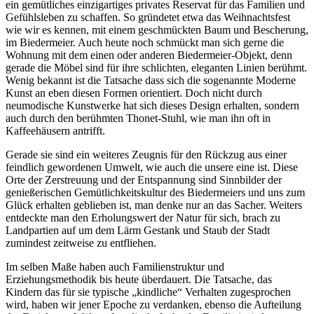
ein gemütliches einzigartiges privates Reservat für das Familien und
Gefühlsleben zu schaffen. So gründetet etwa das Weihnachtsfest
wie wir es kennen, mit einem geschmückten Baum und Bescherung,
im Biedermeier. Auch heute noch schmückt man sich gerne die
Wohnung mit dem einen oder anderen Biedermeier-Objekt, denn
gerade die Möbel sind für ihre schlichten, eleganten Linien berühmt.
Wenig bekannt ist die Tatsache dass sich die sogenannte Moderne
Kunst an eben diesen Formen orientiert. Doch nicht durch
neumodische Kunstwerke hat sich dieses Design erhalten, sondern
auch durch den berühmten Thonet-Stuhl, wie man ihn oft in
Kaffeehäusern antrifft.
Gerade sie sind ein weiteres Zeugnis für den Rückzug aus einer
feindlich gewordenen Umwelt, wie auch die unsere eine ist. Diese
Orte der Zerstreuung und der Entspannung sind Sinnbilder der
genießerischen Gemütlichkeitskultur des Biedermeiers und uns zum
Glück erhalten geblieben ist, man denke nur an das Sacher. Weiters
entdeckte man den Erholungswert der Natur für sich, brach zu
Landpartien auf um dem Lärm Gestank und Staub der Stadt
zumindest zeitweise zu entfliehen.
Im selben Maße haben auch Familienstruktur und
Erziehungsmethodik bis heute überdauert. Die Tatsache, das
Kindern das für sie typische „kindliche“ Verhalten zugesprochen
wird, haben wir jener Epoche zu verdanken, ebenso die Aufteilung