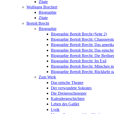
Zitate
Wolfgang Borchert
Biographie
Zitate
Bertolt Brecht
Biographie
Biographie Bertolt Brecht (Seite 2)
Biographie Bertolt Brecht: Chausseest
Biographie Bertolt Brecht: Das amerik
Biographie Bertolt Brecht: Das epische
Biographie Bertolt Brecht: Die Berliner
Biographie Bertolt Brecht: Im Exil
Biographie Bertolt Brecht: München i
Biographie Bertolt Brecht: Rückkehr n
Zum Werk
Das epische Theater
Der verwundete Sokrates
Die Dreigroschenoper
Kalendergeschichten
Leben des Galilei
Lyrik