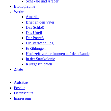
Schakale und Araber
Bibliographie
Werke
Amerika
Brief an den Vater
Das Schloß
Das Urteil
Der Prozeß
Die Verwandlung
Erzählungen
Hochzeitsvorbereitungen auf dem Lande
In der Strafkolonie
Kurzgeschichten
Zitate
Aufsätze
Postille
Datenschutz
Impressum