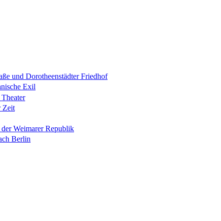
raße und Dorotheenstädter Friedhof
anische Exil
 Theater
 Zeit
n der Weimarer Republik
ach Berlin