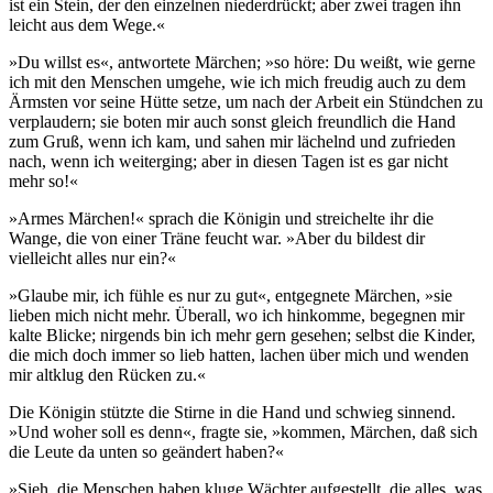
ist ein Stein, der den einzelnen niederdrückt; aber zwei tragen ihn
leicht aus dem Wege.«
»Du willst es«, antwortete Märchen; »so höre: Du weißt, wie gerne
ich mit den Menschen umgehe, wie ich mich freudig auch zu dem
Ärmsten vor seine Hütte setze, um nach der Arbeit ein Stündchen zu
verplaudern; sie boten mir auch sonst gleich freundlich die Hand
zum Gruß, wenn ich kam, und sahen mir lächelnd und zufrieden
nach, wenn ich weiterging; aber in diesen Tagen ist es gar nicht
mehr so!«
»Armes Märchen!« sprach die Königin und streichelte ihr die
Wange, die von einer Träne feucht war. »Aber du bildest dir
vielleicht alles nur ein?«
»Glaube mir, ich fühle es nur zu gut«, entgegnete Märchen, »sie
lieben mich nicht mehr. Überall, wo ich hinkomme, begegnen mir
kalte Blicke; nirgends bin ich mehr gern gesehen; selbst die Kinder,
die mich doch immer so lieb hatten, lachen über mich und wenden
mir altklug den Rücken zu.«
Die Königin stützte die Stirne in die Hand und schwieg sinnend.
»Und woher soll es denn«, fragte sie, »kommen, Märchen, daß sich
die Leute da unten so geändert haben?«
»Sieh, die Menschen haben kluge Wächter aufgestellt, die alles, was