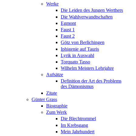
Werke
Die Leiden des Jungen Werthers
Die Wahlverwandtschaften
Egmont
Faust 1
Faust 2
Götz von Berlichingen
Iphigenie auf Tauris
Lyrik in Auswahl
Torquato Tasso
Wilhelm Meisters Lehrjahre
Aufsätze
Definition der Art des Problems
des Dämonismus
Zitate
Günter Grass
Biographie
Zum Werk
Die Blechtrommel
Im Krebsgang
Mein Jahrhundert