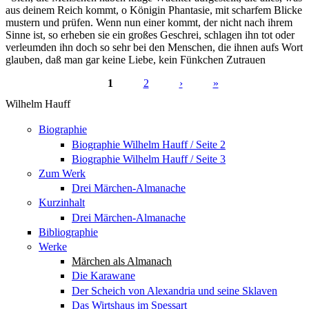
aus deinem Reich kommt, o Königin Phantasie, mit scharfem Blicke
mustern und prüfen. Wenn nun einer kommt, der nicht nach ihrem
Sinne ist, so erheben sie ein großes Geschrei, schlagen ihn tot oder
verleumden ihn doch so sehr bei den Menschen, die ihnen aufs Wort
glauben, daß man gar keine Liebe, kein Fünkchen Zutrauen
1
2
›
»
Seiten
Wilhelm Hauff
Biographie
Biographie Wilhelm Hauff / Seite 2
Biographie Wilhelm Hauff / Seite 3
Zum Werk
Drei Märchen-Almanache
Kurzinhalt
Drei Märchen-Almanache
Bibliographie
Werke
Märchen als Almanach
Die Karawane
Der Scheich von Alexandria und seine Sklaven
Das Wirtshaus im Spessart