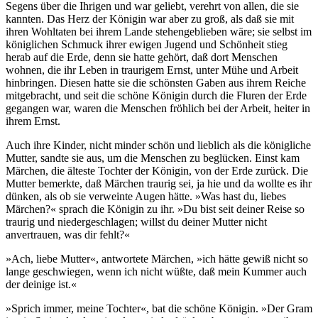
Segens über die Ihrigen und war geliebt, verehrt von allen, die sie
kannten. Das Herz der Königin war aber zu groß, als daß sie mit
ihren Wohltaten bei ihrem Lande stehengeblieben wäre; sie selbst im
königlichen Schmuck ihrer ewigen Jugend und Schönheit stieg
herab auf die Erde, denn sie hatte gehört, daß dort Menschen
wohnen, die ihr Leben in traurigem Ernst, unter Mühe und Arbeit
hinbringen. Diesen hatte sie die schönsten Gaben aus ihrem Reiche
mitgebracht, und seit die schöne Königin durch die Fluren der Erde
gegangen war, waren die Menschen fröhlich bei der Arbeit, heiter in
ihrem Ernst.
Auch ihre Kinder, nicht minder schön und lieblich als die königliche
Mutter, sandte sie aus, um die Menschen zu beglücken. Einst kam
Märchen, die älteste Tochter der Königin, von der Erde zurück. Die
Mutter bemerkte, daß Märchen traurig sei, ja hie und da wollte es ihr
dünken, als ob sie verweinte Augen hätte. »Was hast du, liebes
Märchen?« sprach die Königin zu ihr. »Du bist seit deiner Reise so
traurig und niedergeschlagen; willst du deiner Mutter nicht
anvertrauen, was dir fehlt?«
»Ach, liebe Mutter«, antwortete Märchen, »ich hätte gewiß nicht so
lange geschwiegen, wenn ich nicht wüßte, daß mein Kummer auch
der deinige ist.«
»Sprich immer, meine Tochter«, bat die schöne Königin. »Der Gram