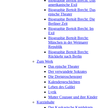
Biographie Bertolt Brecht: Das
amerikanische Exil
Biographie Bertolt Brecht: Das
epische Theater
Biographie Bertolt Brecht: Die
Berliner Zeit
Biographie Bertolt Brecht: Im
Exil
Biographie Bertolt Brecht:
München in der Weimarer
Republik
Biographie Bertolt Brecht:
Rückkehr nach Berlin
Zum Werk
Das epische Theater
Der verwundete Sokrates
Die Dreigroschenoper
Kalendergeschichten
Leben des Galilei
Lyrik
Mutter Courage und ihre Kinder
Kurzinhalte
Der Kaukasische Kreidekreis