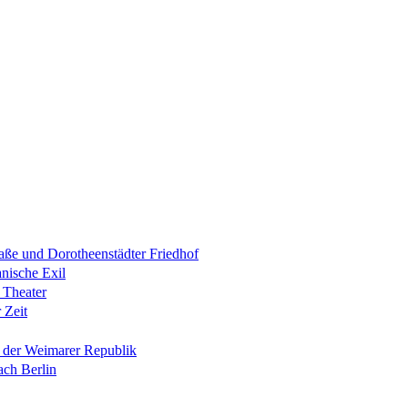
raße und Dorotheenstädter Friedhof
anische Exil
 Theater
 Zeit
n der Weimarer Republik
ach Berlin