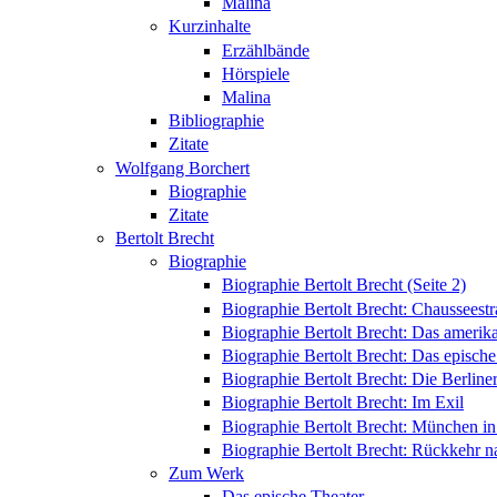
Malina
Kurzinhalte
Erzählbände
Hörspiele
Malina
Bibliographie
Zitate
Wolfgang Borchert
Biographie
Zitate
Bertolt Brecht
Biographie
Biographie Bertolt Brecht (Seite 2)
Biographie Bertolt Brecht: Chausseest
Biographie Bertolt Brecht: Das amerik
Biographie Bertolt Brecht: Das epische
Biographie Bertolt Brecht: Die Berliner
Biographie Bertolt Brecht: Im Exil
Biographie Bertolt Brecht: München i
Biographie Bertolt Brecht: Rückkehr n
Zum Werk
Das epische Theater