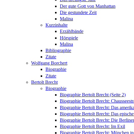
Der gute Gott von Manhattan
Die gestundete Zeit
Malina
Kurzinhalte
Erzählbände
Hörspiele
Malina
Bibliographie
Zitate
Wolfgang Borchert
Biographie
Zitate
Bertolt Brecht
Biographie
Biographie Bertolt Brecht (Seite 2)
Biographie Bertolt Brecht: Chausseest
Biographie Bertolt Brecht: Das amerik
Biographie Bertolt Brecht: Das epische
Biographie Bertolt Brecht: Die Berliner
Biographie Bertolt Brecht: Im Exil
Biographie Bertolt Brecht: München i