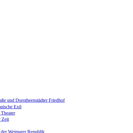
raße und Dorotheenstädter Friedhof
anische Exil
 Theater
 Zeit
n der Weimarer Republik