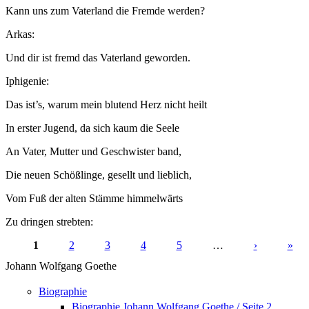
Kann uns zum Vaterland die Fremde werden?
Arkas:
Und dir ist fremd das Vaterland geworden.
Iphigenie:
Das ist’s, warum mein blutend Herz nicht heilt
In erster Jugend, da sich kaum die Seele
An Vater, Mutter und Geschwister band,
Die neuen Schößlinge, gesellt und lieblich,
Vom Fuß der alten Stämme himmelwärts
Zu dringen strebten:
1
2
3
4
5
…
›
»
Seiten
Johann Wolfgang Goethe
Biographie
Biographie Johann Wolfgang Goethe / Seite 2