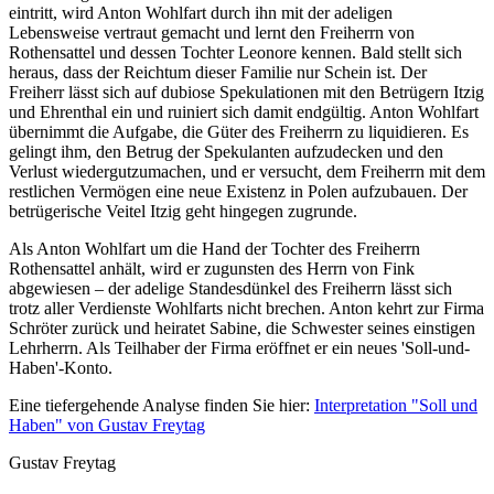
eintritt, wird Anton Wohlfart durch ihn mit der adeligen
Lebensweise vertraut gemacht und lernt den Freiherrn von
Rothensattel und dessen Tochter Leonore kennen. Bald stellt sich
heraus, dass der Reichtum dieser Familie nur Schein ist. Der
Freiherr lässt sich auf dubiose Spekulationen mit den Betrügern Itzig
und Ehrenthal ein und ruiniert sich damit endgültig. Anton Wohlfart
übernimmt die Aufgabe, die Güter des Freiherrn zu liquidieren. Es
gelingt ihm, den Betrug der Spekulanten aufzudecken und den
Verlust wiedergutzumachen, und er versucht, dem Freiherrn mit dem
restlichen Vermögen eine neue Existenz in Polen aufzubauen. Der
betrügerische Veitel Itzig geht hingegen zugrunde.
Als Anton Wohlfart um die Hand der Tochter des Freiherrn
Rothensattel anhält, wird er zugunsten des Herrn von Fink
abgewiesen – der adelige Standesdünkel des Freiherrn lässt sich
trotz aller Verdienste Wohlfarts nicht brechen. Anton kehrt zur Firma
Schröter zurück und heiratet Sabine, die Schwester seines einstigen
Lehrherrn. Als Teilhaber der Firma eröffnet er ein neues 'Soll-und-
Haben'-Konto.
Eine tiefergehende Analyse finden Sie hier:
Interpretation "Soll und
Haben" von Gustav Freytag
Gustav Freytag