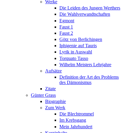
Werke
Die Leiden des Jungen Werthers
Die Wahlverwandtschaften
Egmont
Faust 1
Faust 2
Götz von Berlichingen
Iphigenie auf Tauris
Lyrik in Auswahl
Torquato Tasso
Wilhelm Meisters Lehrjahre
Aufsätze
Definition der Art des Problems
des Dämonismus
Zitate
Günter Grass
Biographie
Zum Werk
Die Blechtrommel
Im Krebsgang
Mein Jahrhundert
Kurzinhalte