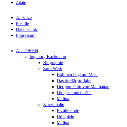
Zitate
Aufsätze
Postille
Datenschutz
Impressum
AUTOREN
Ingeborg Bachmann
Biographie
Zum Werk
Böhmen liegt am Meer
Das dreißigste Jahr
Der gute Gott von Manhattan
Die gestundete Zeit
Malina
Kurzinhalte
Erzählbände
Hörspiele
Malina