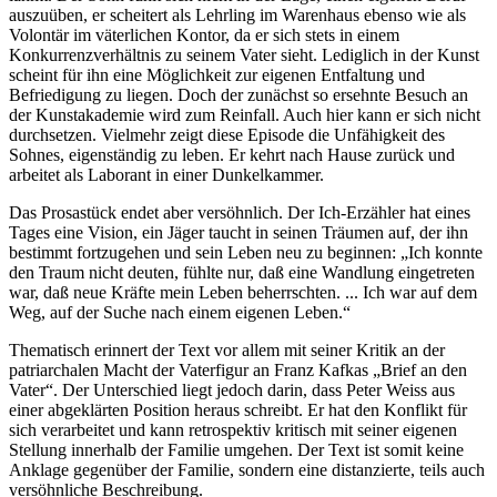
auszuüben, er scheitert als Lehrling im Warenhaus ebenso wie als
Volontär im väterlichen Kontor, da er sich stets in einem
Konkurrenzverhältnis zu seinem Vater sieht. Lediglich in der Kunst
scheint für ihn eine Möglichkeit zur eigenen Entfaltung und
Befriedigung zu liegen. Doch der zunächst so ersehnte Besuch an
der Kunstakademie wird zum Reinfall. Auch hier kann er sich nicht
durchsetzen. Vielmehr zeigt diese Episode die Unfähigkeit des
Sohnes, eigenständig zu leben. Er kehrt nach Hause zurück und
arbeitet als Laborant in einer Dunkelkammer.
Das Prosastück endet aber versöhnlich. Der Ich-Erzähler hat eines
Tages eine Vision, ein Jäger taucht in seinen Träumen auf, der ihn
bestimmt fortzugehen und sein Leben neu zu beginnen: „Ich konnte
den Traum nicht deuten, fühlte nur, daß eine Wandlung eingetreten
war, daß neue Kräfte mein Leben beherrschten. ... Ich war auf dem
Weg, auf der Suche nach einem eigenen Leben.“
Thematisch erinnert der Text vor allem mit seiner Kritik an der
patriarchalen Macht der Vaterfigur an Franz Kafkas „Brief an den
Vater“. Der Unterschied liegt jedoch darin, dass Peter Weiss aus
einer abgeklärten Position heraus schreibt. Er hat den Konflikt für
sich verarbeitet und kann retrospektiv kritisch mit seiner eigenen
Stellung innerhalb der Familie umgehen. Der Text ist somit keine
Anklage gegenüber der Familie, sondern eine distanzierte, teils auch
versöhnliche Beschreibung.