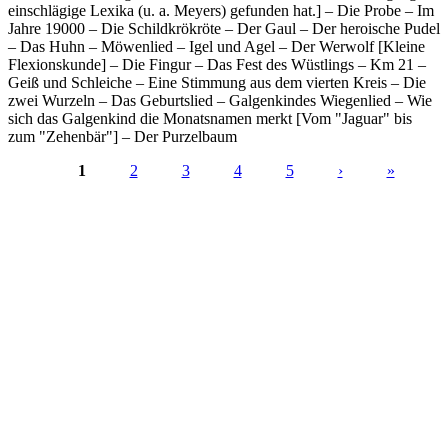
einschlägige Lexika (u. a. Meyers) gefunden hat.] – Die Probe – Im
Jahre 19000 – Die Schildkrökröte – Der Gaul – Der heroische Pudel
– Das Huhn – Möwenlied – Igel und Agel – Der Werwolf [Kleine
Flexionskunde] – Die Fingur – Das Fest des Wüstlings – Km 21 –
Geiß und Schleiche – Eine Stimmung aus dem vierten Kreis – Die
zwei Wurzeln – Das Geburtslied – Galgenkindes Wiegenlied – Wie
sich das Galgenkind die Monatsnamen merkt [Vom "Jaguar" bis
zum "Zehenbär"] – Der Purzelbaum
1
2
3
4
5
›
»
Seiten