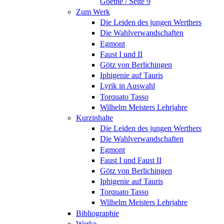
Goethe / Seite 9
Zum Werk
Die Leiden des jungen Werthers
Die Wahlverwandschaften
Egmont
Faust I und II
Götz von Berlichingen
Iphigenie auf Tauris
Lyrik in Auswahl
Torquato Tasso
Wilhelm Meisters Lehrjahre
Kurzinhalte
Die Leiden des jungen Werthers
Die Wahlverwandschaften
Egmont
Faust I und Faust II
Götz von Berlichingen
Iphigenie auf Tauris
Torquato Tasso
Wilhelm Meisters Lehrjahre
Bibliographie
Werke