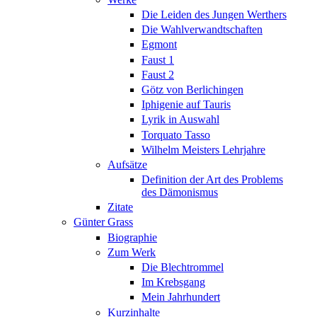
Die Leiden des Jungen Werthers
Die Wahlverwandtschaften
Egmont
Faust 1
Faust 2
Götz von Berlichingen
Iphigenie auf Tauris
Lyrik in Auswahl
Torquato Tasso
Wilhelm Meisters Lehrjahre
Aufsätze
Definition der Art des Problems
des Dämonismus
Zitate
Günter Grass
Biographie
Zum Werk
Die Blechtrommel
Im Krebsgang
Mein Jahrhundert
Kurzinhalte