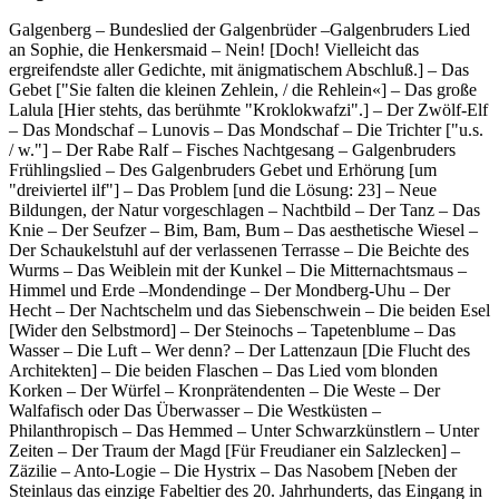
Galgenberg – Bundeslied der Galgenbrüder –Galgenbruders Lied
an Sophie, die Henkersmaid – Nein! [Doch! Vielleicht das
ergreifendste aller Gedichte, mit änigmatischem Abschluß.] – Das
Gebet ["Sie falten die kleinen Zehlein, / die Rehlein«] – Das große
Lalula [Hier stehts, das berühmte "Kroklokwafzi".] – Der Zwölf-Elf
– Das Mondschaf – Lunovis – Das Mondschaf – Die Trichter ["u.s.
/ w."] – Der Rabe Ralf – Fisches Nachtgesang – Galgenbruders
Frühlingslied – Des Galgenbruders Gebet und Erhörung [um
"dreiviertel ilf"] – Das Problem [und die Lösung: 23] – Neue
Bildungen, der Natur vorgeschlagen – Nachtbild – Der Tanz – Das
Knie – Der Seufzer – Bim, Bam, Bum – Das aesthetische Wiesel –
Der Schaukelstuhl auf der verlassenen Terrasse – Die Beichte des
Wurms – Das Weiblein mit der Kunkel – Die Mitternachtsmaus –
Himmel und Erde –Mondendinge – Der Mondberg-Uhu – Der
Hecht – Der Nachtschelm und das Siebenschwein – Die beiden Esel
[Wider den Selbstmord] – Der Steinochs – Tapetenblume – Das
Wasser – Die Luft – Wer denn? – Der Lattenzaun [Die Flucht des
Architekten] – Die beiden Flaschen – Das Lied vom blonden
Korken – Der Würfel – Kronprätendenten – Die Weste – Der
Walfafisch oder Das Überwasser – Die Westküsten –
Philanthropisch – Das Hemmed – Unter Schwarzkünstlern – Unter
Zeiten – Der Traum der Magd [Für Freudianer ein Salzlecken] –
Zäzilie – Anto-Logie – Die Hystrix – Das Nasobem [Neben der
Steinlaus das einzige Fabeltier des 20. Jahrhunderts, das Eingang in